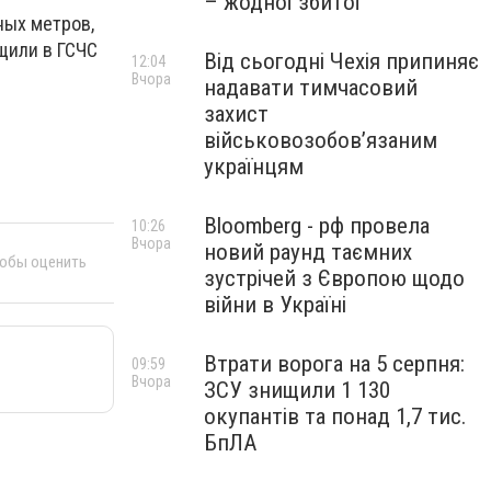
– жодної збитої
ных метров,
щили в ГСЧС
Від сьогодні Чехія припиняє
12:04
Вчора
надавати тимчасовий
захист
військовозобов’язаним
українцям
Bloomberg - рф провела
10:26
Вчора
новий раунд таємних
тобы оценить
зустрічей з Європою щодо
війни в Україні
Втрати ворога на 5 серпня:
09:59
Вчора
ЗСУ знищили 1 130
окупантів та понад 1,7 тис.
БпЛА