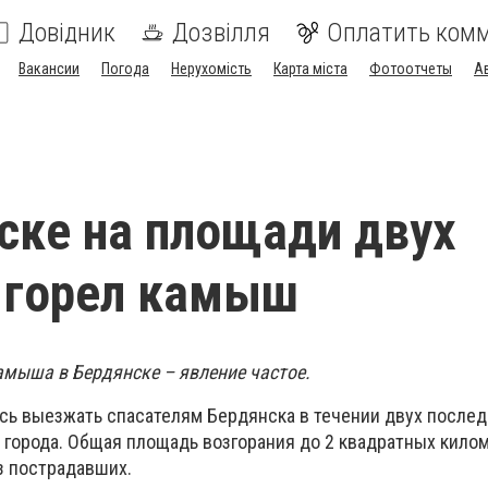
Довідник
Дозвілля
Оплатить ком
Вакансии
Погода
Нерухомість
Карта міста
Фотоотчеты
А
ске на площади двух
 горел камыш
мыша в Бердянске – явление частое.
сь выезжать спасателям Бердянска в течении двух послед
 города. Общая площадь возгорания до 2 квадратных кило
з пострадавших.