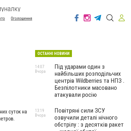
муналку
вто
Оголошення
ОСТАННІ НОВИНИ
Під ударами один з
14:07
Вчора
найбільших розподільчих
центрів Wildberries та НПЗ .
Безпілотники масовано
атакували росію
Повітряні сили ЗСУ
13:19
них суток на
Вчора
озвучили деталі нічного
метров.
обстрілу : з десятків ракет