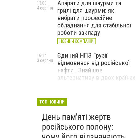
Апарати для шаурми та
13:00
4 серпня
грилі для шаурми: як
вибрати професійне
обладнання для стабільної
роботи закладу
НОВИНИ КОМПАНІЙ
Єдиний НПЗ Грузії
16:14
3 серпня
відмовився від російської
нафти . Знайшов
альтернативу в двох країнах
До чого призвели атаки
15:16
3 серпня
ЗСУ на Wildberries . 200 млрд
ТОП НОВИНИ
збитків і ризик краху банків
День пам'яті жертв
рф
російського полону:
чому його відзначають