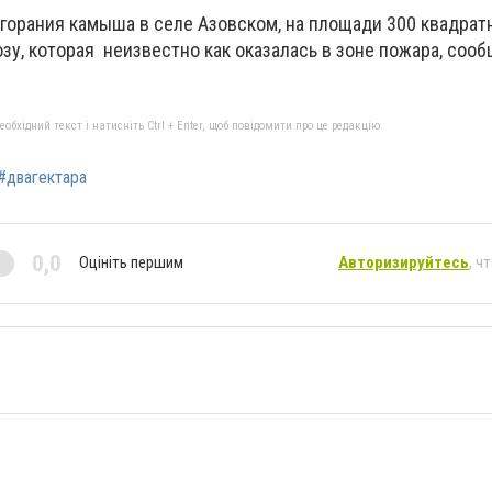
згорания камыша в селе Азовском, на площади 300 квадрат
у, которая неизвестно как оказалась в зоне пожара, сооб
бхідний текст і натисніть Ctrl + Enter, щоб повідомити про це редакцію
#двагектара
0,0
Оцініть першим
Авторизируйтесь
, ч