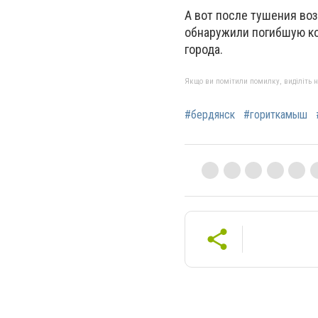
А вот после тушения во
обнаружили погибшую коз
города.
Якщо ви помітили помилку, виділіть нео
#бердянск
#гориткамыш