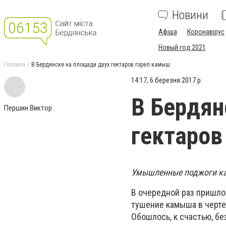
Новини
Афіша
Коронавірус
Новый год 2021
Головна
В Бердянске на площади двух гектаров горел камыш
14:17, 6 березня 2017 р.
В Бердян
Першин Виктор
гектаров
Умышленные поджоги ка
В очередной раз пришло
тушение камыша в черте
Обошлось, к счастью, бе