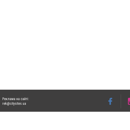
Реклама на сайті:
rek@citysites.ua
Допускається цитування матеріалів без отримання попередньої згоди 06153.com.ua з
пошукових систем гіперпосилання на цитовані статті не нижче другого абзацу в тек
Матеріали з плашками "Новини компаній", "Промо", "Партнерський матеріал", "Партнер