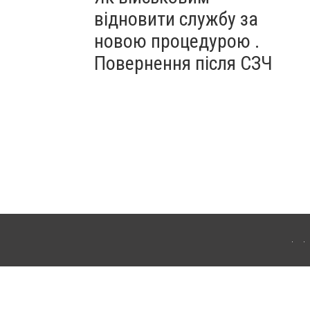
відновити службу за
новою процедурою .
Повернення після СЗЧ
ердянська. Для інтернет-видань обов'язкове розміщення прямого, відкритого для
лама" публікуються на правах реклами.