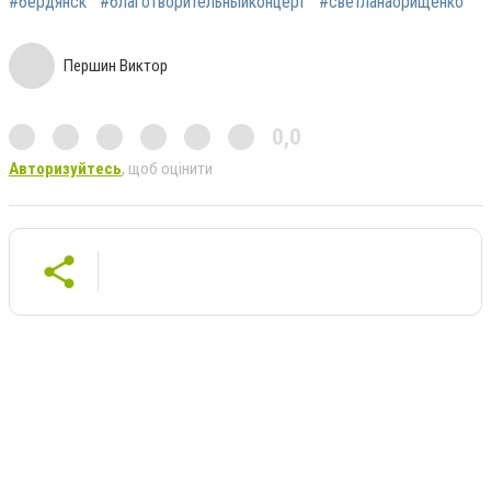
#бердянск
#благотворительныйконцерт
#светланаорищенко
Першин Виктор
0,0
Авторизуйтесь
, щоб оцінити