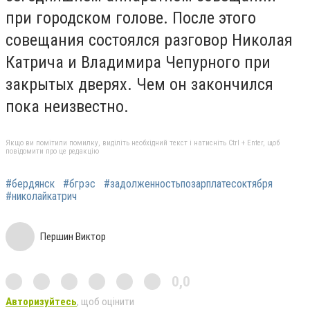
при городском голове. После этого
совещания состоялся разговор Николая
Катрича и Владимира Чепурного при
закрытых дверях. Чем он закончился
пока неизвестно.
Якщо ви помітили помилку, виділіть необхідний текст і натисніть Ctrl + Enter, щоб
повідомити про це редакцію
#бердянск
#бгрэс
#задолженностьпозарплатесоктября
#николайкатрич
Першин Виктор
0,0
Авторизуйтесь
, щоб оцінити