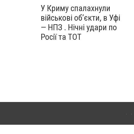
У Криму спалахнули
військові об’єкти, в Уфі
— НПЗ . Нічні удари по
Росії та ТОТ
ердянська. Для інтернет-видань обов'язкове розміщення прямого, відкритого для