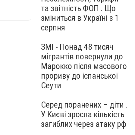
та звітність ФОП . Що
зміниться в Україні з 1
серпня
ЗМІ - Понад 48 тисяч
мігрантів повернули до
Марокко після масового
прориву до іспанської
Сеути
Серед поранених – діти .
У Києві зросла кількість
загиблих через атаку рф