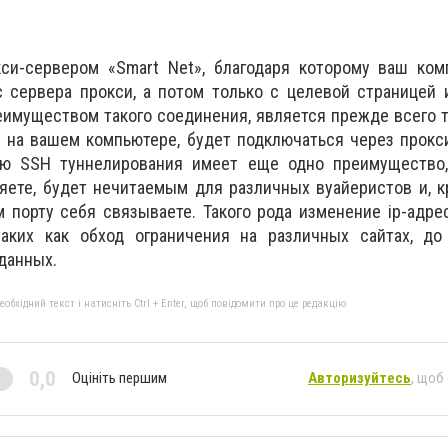
си-сервером «Smart Net», благодаря которому ваш ком
с сервера прокси, а потом только с целевой страницей
еимуществом такого соединения, является прежде всего т
 на вашем компьютере, будет подключаться через прокси
ю SSH туннелирования имеет еще одно преимущество,
яете, будет нечитаемым для различных вуайеристов и, к
 порту себя связываете. Такого рода изменение ip-адре
аких как обход ограничения на различных сайтах, до
данных.
бхідний текст і натисніть Ctrl + Enter, щоб повідомити про це редакцію
0,0
Оцініть першим
Авторизуйтесь
, щоб