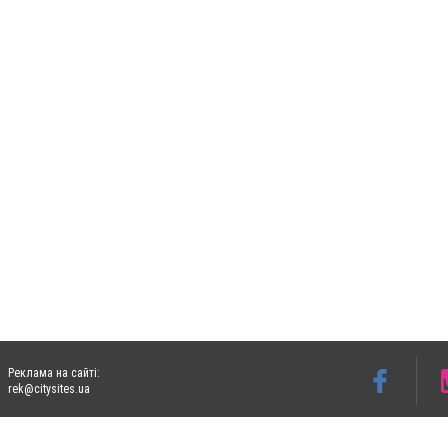
Реклама на сайті:
rek@citysites.ua
Допускається цитування матеріалів без отримання попередньої згоди 06153.com.ua з