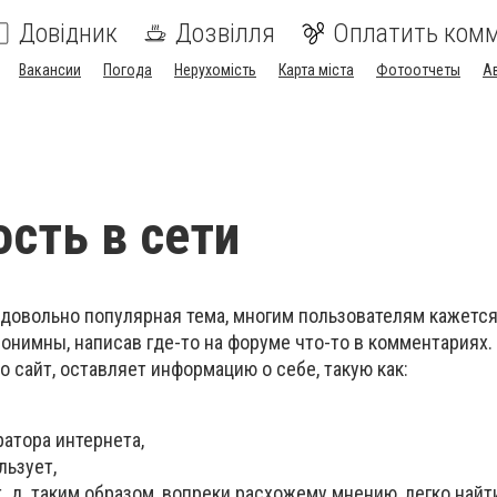
Довідник
Дозвілля
Оплатить ком
Вакансии
Погода
Нерухомість
Карта міста
Фотоотчеты
А
сть в сети
 довольно популярная тема, многим пользователям кажется
онимны, написав где-то на форуме что-то в комментариях.
о сайт, оставляет информацию о себе, такую как:
атора интернета,
льзует,
т. д. таким образом, вопреки расхожему мнению, легко найт