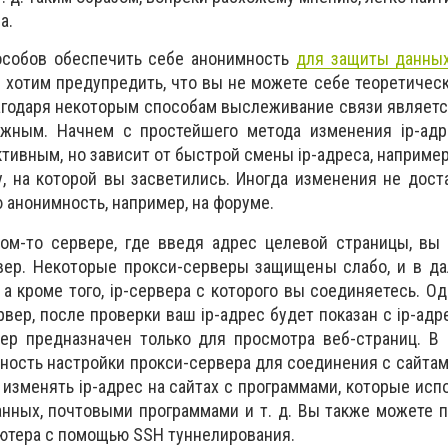
а.
особов обеспечить себе анонимность
для защиты данных
 хотим предупредить, что вы не можете себе теоретичес
агодаря некоторым способам выслеживание связи являет
жным. Начнем с простейшего метода изменения ip-адре
тивным, но зависит от быстрой смены ip-адреса, например
у, на которой вы засветились. Иногда изменения не дост
 анонимность, например, на форуме.
ком-то сервере, где введя адрес целевой страницы, вы
вер. Некоторые прокси-серверы защищены слабо, и в д
 а кроме того, ip-сервера с которого вы соединяетесь. Од
ер, после проверки ваш ip-адрес будет показан с ip-адре
ер предназначен только для просмотра веб-страниц. В 
ность настройки прокси-сервера для соединения с сайтами
изменять ip-адрес на сайтах с программами, которые исп
анных, почтовыми программами и т. д. Вы также можете 
ютера с помощью SSH туннелирования.