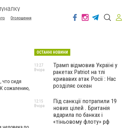
муналку
вто
Оголошення
ОСТАННІ НОВИНИ
Трамп відмовив Україні у
13:27
Вчора
ракетах Patriot на тлі
кривавих атак Росії : Нас
, что сидя
розділяє океан
 К сожалению,
Під санкції потрапили 19
12:15
Вчора
нових цілей . Британія
вдарила по банках і
«тіньовому флоту» рф
и человека по