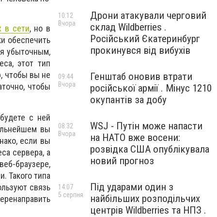
Дрони атакували черговий
10:12
Вчора
склад Wildberries .
 в сети
, но в
Російський Єкатеринбург
ки обеспечить
прокинувся від вибухів
ся убыточным,
са, этот тип
, чтобы вы не
Генштаб оновив втрати
09:44
Вчора
аточно, чтобы
російської армії . Мінус 1210
окупантів за добу
 будете с ней
WSJ - Путін може напасти
08:32
альнейшем вы
Вчора
на НАТО вже восени:
нако, если вы
розвідка США опублікувала
са сервера, а
новий прогноз
веб-браузере,
. Такого типа
Під ударами один з
ользуют связь
14:07
5 серпня
найбільших розподільчих
перенаправить
центрів Wildberries та НПЗ .