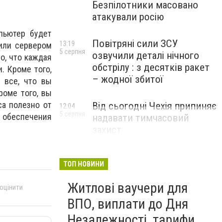
Безпілотники масовано
атакували росію
пьютер будет
Повітряні сили ЗСУ
13:19
 или сервером
5 серпня
озвучили деталі нічного
о, что каждая
обстрілу : з десятків ракет
. Кроме того,
– жодної збитої
 все, что вы
роме того, вы
са полезно от
Від сьогодні Чехія припиняє
12:04
5 серпня
 обеспечения
надавати тимчасовий
захист
військовозобов’язаним
українцям
ТОП НОВИНИ
Житлові ваучери для
 оцінити
ВПО, виплати до Дня
Незалежності, тарифи