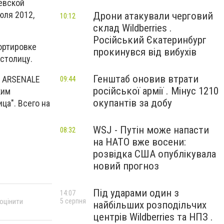
иевской
юля 2012,
Дрони атакували черговий
10:12
склад Wildberries .
Російський Єкатеринбург
ортировке
прокинувся від вибухів
столицу.
Генштаб оновив втрати
е ARSENALE
09:44
російської армії . Мінус 1210
ким
окупантів за добу
а". Всего на
WSJ - Путін може напасти
08:32
на НАТО вже восени:
розвідка США опублікувала
новий прогноз
Під ударами один з
14:07
5 серпня
 оцінити
найбільших розподільчих
центрів Wildberries та НПЗ .