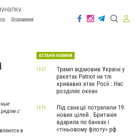
муналку
вто
Оголошення
ОСТАННІ НОВИНИ
а
Трамп відмовив Україні у
13:27
ракетах Patriot на тлі
кривавих атак Росії : Нас
розділяє океан
тные
Під санкції потрапили 19
12:15
 рядом с
нових цілей . Британія
вдарила по банках і
«тіньовому флоту» рф
вляются в