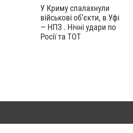
У Криму спалахнули
військові об’єкти, в Уфі
— НПЗ . Нічні удари по
Росії та ТОТ
ердянська. Для інтернет-видань обов'язкове розміщення прямого, відкритого для