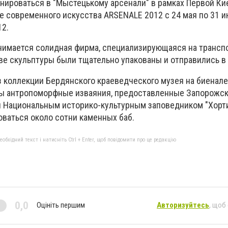
онироваться в "Мыстецькому арсенали" в рамках Первой К
 современного искусства ARSENALE 2012 с 24 мая по 31 и
12.
нимается солидная фирма, специализирующаяся на трансп
ве скульптуры были тщательно упакованы и отправились в 
з коллекции Бердянского краеведческого музея на биенал
ны антропоморфные изваяния, предоставленные Запорожс
 Национальным историко-культурным заповедником "Хортиц
оваться около сотни каменных баб.
бхідний текст і натисніть Ctrl + Enter, щоб повідомити про це редакцію
0,0
Оцініть першим
Авторизуйтесь
, щоб