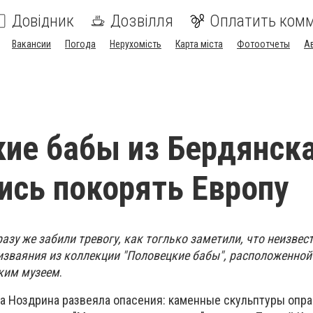
Довідник
Дозвілля
Оплатить ком
Вакансии
Погода
Нерухомість
Карта міста
Фотоотчеты
А
ие бабы из Бердянск
ись покорять Европу
зу же забили тревогу, как тоглько заметили, что неизвес
ваяния из коллекции "Половецкие бабы", расположенной
ким музеем
.
 Ноздрина развеяла опасения: каменные скульптуры опра