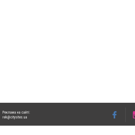
Реклама на сайті:
rek@citysites.ua
Допускається цитування матеріалів без отримання попередньої згоди 06153.com.ua з