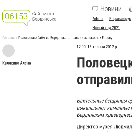
Новини
Афіша
Коронавірус
Новый год 2021
Головна
Половецкие бабы из Бердянска отправились покорять Европу
12:00, 16 травня 2012 р.
Половецк
Калякина Алена
отправил
Бдительные бердянцы сра
выкапывают каменные из
Бердянским краеведчес
Директор музея Людмила