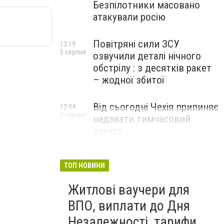
Безпілотники масовано
атакували росію
Повітряні сили ЗСУ
13:19
5 серпня
озвучили деталі нічного
обстрілу : з десятків ракет
– жодної збитої
Від сьогодні Чехія припиняє
12:04
5 серпня
надавати тимчасовий
захист
військовозобов’язаним
українцям
ТОП НОВИНИ
Житлові ваучери для
ВПО, виплати до Дня
Незалежності, тарифи