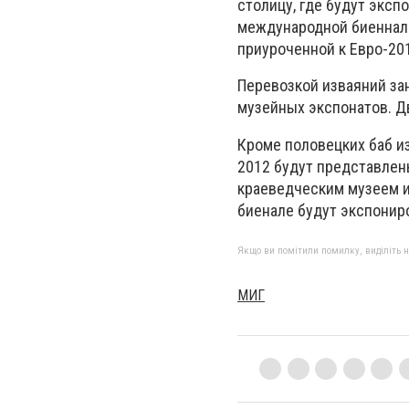
столицу, где будут эксп
международной биеннале
приуроченной к Евро-20
Перевозкой изваяний за
музейных экспонатов. Д
Кроме половецких баб и
2012 будут представле
краеведческим музеем и
биенале будут экспонир
Якщо ви помітили помилку, виділіть нео
МИГ