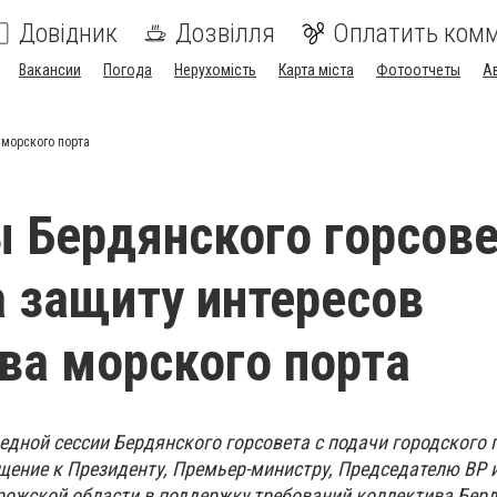
Довідник
Дозвілля
Оплатить ком
Вакансии
Погода
Нерухомість
Карта міста
Фотоотчеты
А
 морского порта
 Бердянского горсов
а защиту интересов
ва морского порта
едной сессии Бердянского горсовета с подачи городского 
ение к Президенту, Премьер-министру, Председателю ВР и
ожской области в поддержку требований коллектива Бер