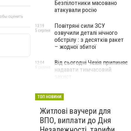
Безпілотники масовано
атакували росію
тобы оценить
Повітряні сили ЗСУ
13:19
5 серпня
озвучили деталі нічного
обстрілу : з десятків ракет
– жодної збитої
Від сьогодні Чехія припиняє
12:04
5 серпня
надавати тимчасовий
захист
військовозобов’язаним
українцям
ТОП НОВИНИ
Житлові ваучери для
ВПО, виплати до Дня
Незалежності, тарифи