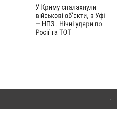
У Криму спалахнули
військові об’єкти, в Уфі
— НПЗ . Нічні удари по
Росії та ТОТ
ердянська. Для інтернет-видань обов'язкове розміщення прямого, відкритого для