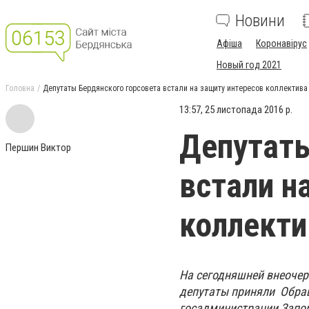
Новини
Афіша
Коронавірус
Новый год 2021
Головна
Депутаты Бердянского горсовета встали на защиту интересов коллектива
13:57, 25 листопада 2016 р.
Депутаты
Першин Виктор
встали н
коллекти
На сегодняшней внеочер
депутаты приняли Обращ
госадминистрации Запор