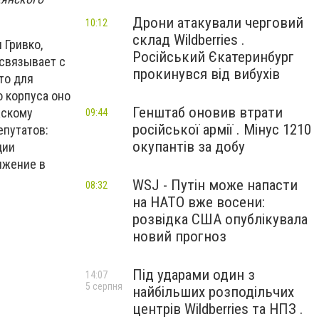
Дрони атакували черговий
10:12
склад Wildberries .
 Гривко,
Російський Єкатеринбург
 связывает с
прокинувся від вибухів
то для
 корпуса оно
Генштаб оновив втрати
жскому
09:44
російської армії . Мінус 1210
епутатов:
окупантів за добу
ции
яжение в
WSJ - Путін може напасти
08:32
на НАТО вже восени:
розвідка США опублікувала
новий прогноз
Під ударами один з
14:07
5 серпня
найбільших розподільчих
центрів Wildberries та НПЗ .