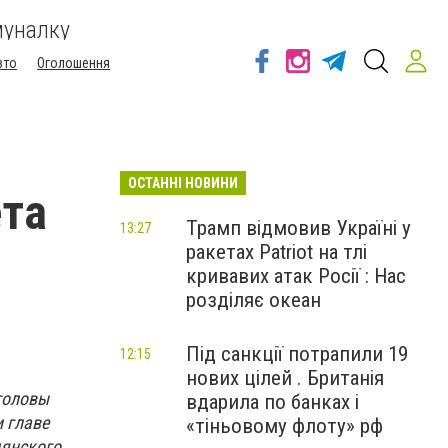
муналку
вто
Оголошення
ОСТАННІ НОВИНИ
ета
Трамп відмовив Україні у
13:27
ракетах Patriot на тлі
кривавих атак Росії : Нас
розділяє океан
Під санкції потрапили 19
12:15
нових цілей . Британія
головы
вдарила по банках і
 главе
«тіньовому флоту» рф
дянского