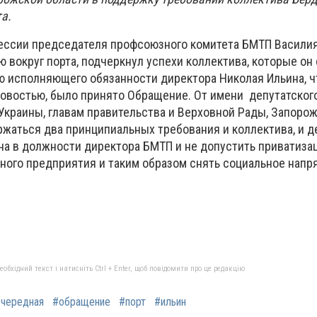
а.
ессии председателя профсоюзного комитета БМТП Василия
 вокруг порта, подчеркнул успехи коллектива, которые он
 исполняющего обязанности директора Николая Ильина, ч
новостью, было принято Обращение. От имени депутатского
Украины, главам правительства и Верховной Рады, Запоро
ржаться два принципиальных требования и коллектива, и д
на в должности директора БМТП и не допустить приватиза
ного предприятия и таким образом снять социальное напр
бхідний текст і натисніть Ctrl + Enter, щоб повідомити про це редакцію
очередная
#обращение
#порт
#ильин