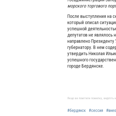
морского торгового порт
После выступления на с
который описал ситуацию
успешной деятельностью
депутатов не являлось 
направлено Президенту 
губернатору. В нем соде
утвердить Николая Ильи
успешного государствен
городе Бердянске.
Якщо ви помітили помилку, виділіть нео
#бердянск
#сессия
#вне