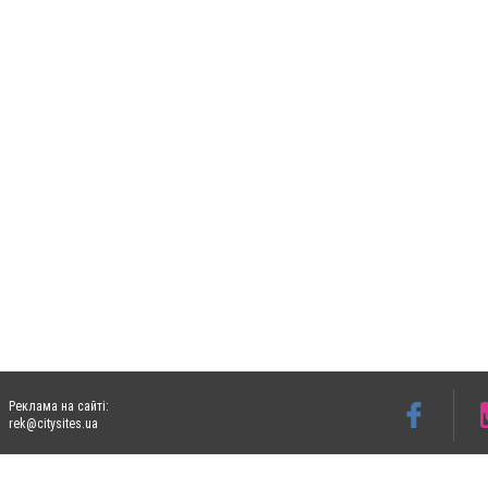
Реклама на сайті:
rek@citysites.ua
Допускається цитування матеріалів без отримання попередньої згоди 06153.com.ua з