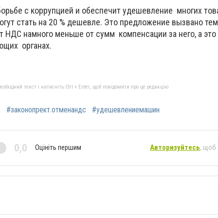
орьбе с коррупцией и обеспечит удешевление многих това
гут стать на 20 % дешевле. Это предложение вызвано тем
т НДС намного меньше от сумм компенсации за него, а это
ющих органах.
бхідний текст і натисніть Ctrl + Enter, щоб повідомити про це редакцію
а
#законопрект.отменандс
#удешевлениемашин
0,0
Оцініть першим
Авторизуйтесь
, щоб