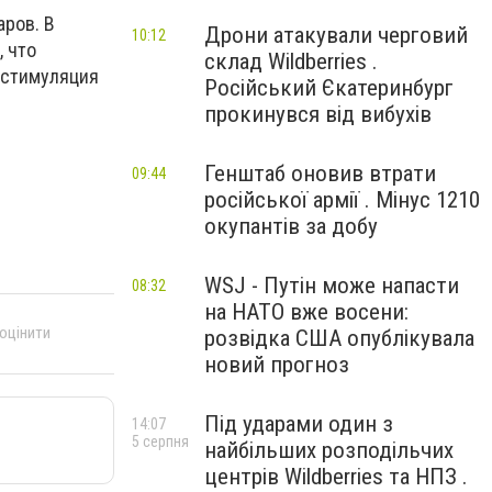
ров. В
Дрони атакували черговий
10:12
, что
склад Wildberries .
 стимуляция
Російський Єкатеринбург
прокинувся від вибухів
Генштаб оновив втрати
09:44
російської армії . Мінус 1210
окупантів за добу
WSJ - Путін може напасти
08:32
на НАТО вже восени:
 оцінити
розвідка США опублікувала
новий прогноз
Під ударами один з
14:07
5 серпня
найбільших розподільчих
центрів Wildberries та НПЗ .