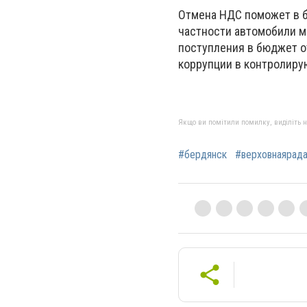
Отмена НДС поможет в б
частности автомобили мо
поступления в бюджет о
коррупции в контролиру
Якщо ви помітили помилку, виділіть нео
#бердянск
#верховнаярад