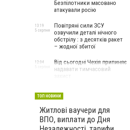
Безпілотники масовано
атакували росію
Повітряні сили ЗСУ
13:19
5 серпня
озвучили деталі нічного
обстрілу : з десятків ракет
– жодної збитої
Від сьогодні Чехія припиняє
12:04
5 серпня
надавати тимчасовий
захист
військовозобов’язаним
українцям
ТОП НОВИНИ
Житлові ваучери для
ВПО, виплати до Дня
Незалежності, тарифи