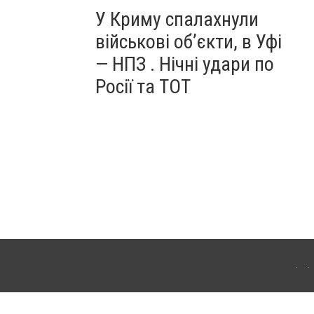
У Криму спалахнули
військові об’єкти, в Уфі
— НПЗ . Нічні удари по
Росії та ТОТ
ердянська. Для інтернет-видань обов'язкове розміщення прямого, відкритого для