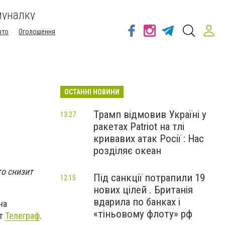
муналку
вто
Оголошення
ОСТАННІ НОВИНИ
Трамп відмовив Україні у
13:27
ракетах Patriot на тлі
кривавих атак Росії : Нас
розділяє океан
о снизит
Під санкції потрапили 19
12:15
нових цілей . Британія
вдарила по банках і
на
«тіньовому флоту» рф
ет
Телеграф
.