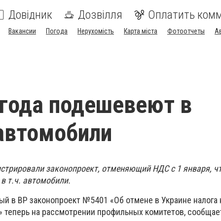
Довідник
Дозвілля
Оплатить ком
Вакансии
Погода
Нерухомість
Карта міста
Фотоотчеты
А
 года подешевеют в
автомобили
истрировали законопроект, отменяющий НДС с 1 января, чт
в т.ч. автомобили.
ый в ВР законопроект №5401 «Об отмене в Украине налога 
 теперь на рассмотрении профильных комитетов, сообща