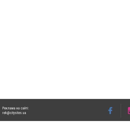
Реклама на сайті:
rek@citysites.ua
Допускається цитування матеріалів без отримання попередньої згоди 06153.com.ua з