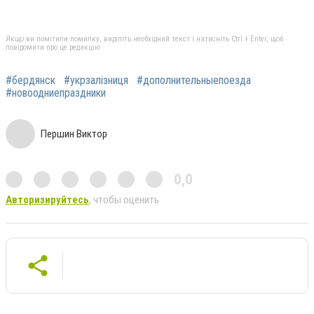
Якщо ви помітили помилку, виділіть необхідний текст і натисніть Ctrl + Enter, щоб
повідомити про це редакцію
#бердянск
#укрзалізниця
#дополнительныепоезда
#новоодниепраздники
Першин Виктор
0,0
Авторизируйтесь
, чтобы оценить