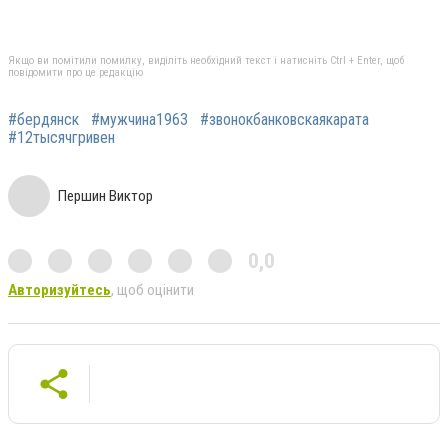
Якщо ви помітили помилку, виділіть необхідний текст і натисніть Ctrl + Enter, щоб
повідомити про це редакцію
#бердянск
#мужчина1963
#звонокбанковскаякарата
#12тысячгривен
Першин Виктор
0,0
Авторизуйтесь
, щоб оцінити