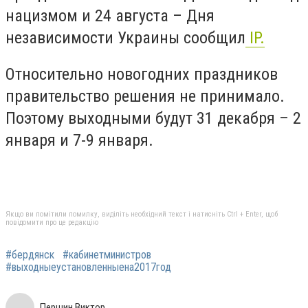
нацизмом и 24 августа – Дня
независимости Украины сообщил
IP.
Относительно новогодних праздников
правительство решения не принимало.
Поэтому выходными будут 31 декабря – 2
января и 7-9 января.
Якщо ви помітили помилку, виділіть необхідний текст і натисніть Ctrl + Enter, щоб
повідомити про це редакцію
#бердянск
#кабинетминистров
#выходныеустановленныена2017год
Першин Виктор