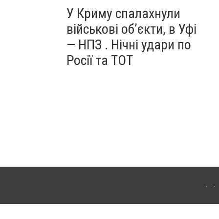
У Криму спалахнули
військові об’єкти, в Уфі
— НПЗ . Нічні удари по
Росії та ТОТ
ердянська. Для інтернет-видань обов'язкове розміщення прямого, відкритого для