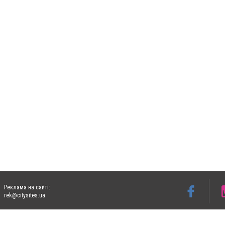
Реклама на сайті:
rek@citysites.ua
Допускається цитування матеріалів без отримання попередньої згоди 06153.com.ua з