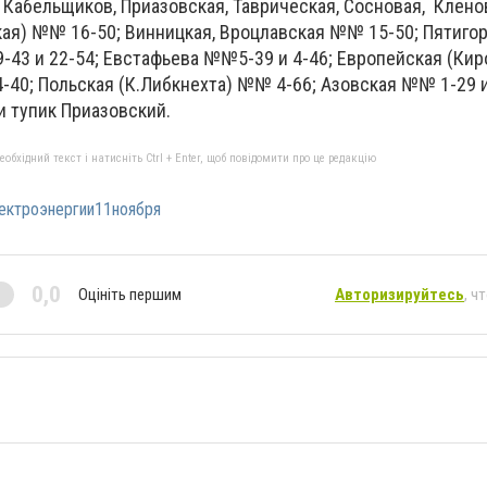
Кабельщиков, Приазовская, Таврическая, Сосновая, Кленов
кая) №№ 16-50; Винницкая, Вроцлавская №№ 15-50; Пятиго
-43 и 22-54; Евстафьева №№5-39 и 4-46; Европейская (Ки
-40; Польская (К.Либкнехта) №№ 4-66; Азовская №№ 1-29 и
и тупик Приазовский.
бхідний текст і натисніть Ctrl + Enter, щоб повідомити про це редакцію
ектроэнергии11ноября
0,0
Оцініть першим
Авторизируйтесь
, ч