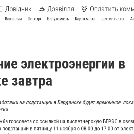
Довідник
Дозвілля
Оплатить ком
Вакансии
Погода
Нерухомість
Карта міста
Фотоотчеты
А
ие электроэнергии в
е завтра
аботами на подстанции в Бердянске будет временное лок
ргии
.
жба горсовета со ссылкой на диспетчерскую БГРЭС в связ
подстанции в пятницу 11 ноября с 08:00 до 17:00 от эле