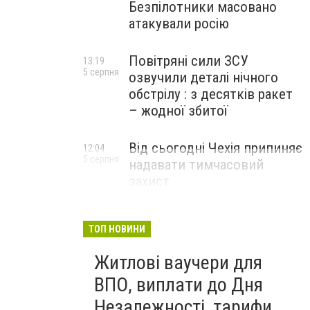
Безпілотники масовано
атакували росію
Повітряні сили ЗСУ
13:19
5 серпня
озвучили деталі нічного
обстрілу : з десятків ракет
– жодної збитої
Від сьогодні Чехія припиняє
12:04
5 серпня
надавати тимчасовий
захист
військовозобов’язаним
українцям
ТОП НОВИНИ
Житлові ваучери для
ВПО, виплати до Дня
Незалежності, тарифи