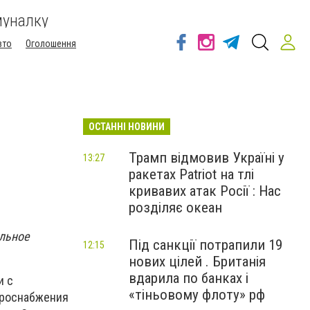
муналку
вто
Оголошення
ОСТАННІ НОВИНИ
Трамп відмовив Україні у
13:27
ракетах Patriot на тлі
кривавих атак Росії : Нас
розділяє океан
альное
Під санкції потрапили 19
12:15
нових цілей . Британія
вдарила по банках і
и с
«тіньовому флоту» рф
ктроснабжения