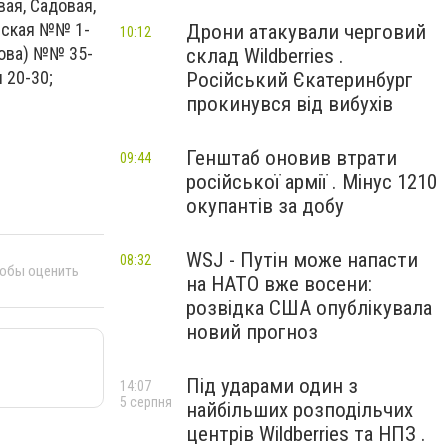
ая, Садовая,
рская №№ 1-
Дрони атакували черговий
10:12
рова) №№ 35-
склад Wildberries .
 20-30;
Російський Єкатеринбург
прокинувся від вибухів
Генштаб оновив втрати
09:44
російської армії . Мінус 1210
окупантів за добу
WSJ - Путін може напасти
08:32
тобы оценить
на НАТО вже восени:
розвідка США опублікувала
новий прогноз
Під ударами один з
14:07
5 серпня
найбільших розподільчих
центрів Wildberries та НПЗ .