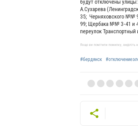
будут отключены улицы: 
А.Сухарева (Ленинградс
35; Черняховского №№ 9
99; Щербака №№ 3-41 и 4
переулок Транспортный 
Якщо ви помітили помилку, виділіть нео
#бердянск
#отключениеэл