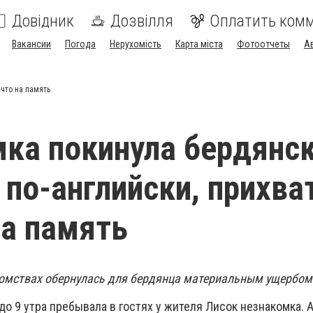
Довідник
Дозвілля
Оплатить ком
Вакансии
Погода
Нерухомість
Карта міста
Фотоотчеты
А
что на память
ка покинула бердянс
 по-английски, прихва
на память
омствах обернулась для бердянца материальным ущербом
 до 9 утра пребывала в гостях у жителя Лисок незнакомка. 