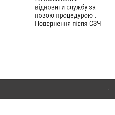
відновити службу за
новою процедурою .
Повернення після СЗЧ
ердянська. Для інтернет-видань обов'язкове розміщення прямого, відкритого для
лама" публікуються на правах реклами.