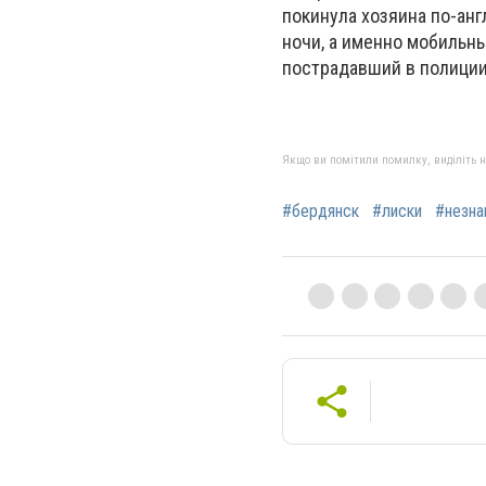
покинула хозяина по-анг
ночи, а именно мобильны
пострадавший в полиции
Якщо ви помітили помилку, виділіть нео
#бердянск
#лиски
#незна