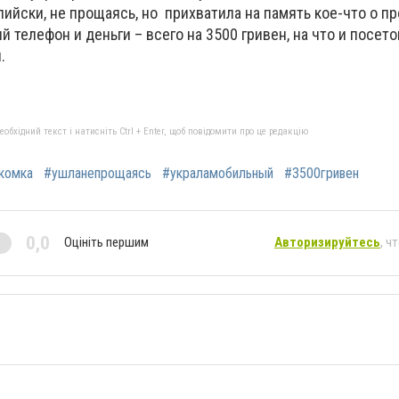
лийски, не прощаясь, но прихватила на память кое-что о п
й телефон и деньги – всего на 3500 гривен, на что и посет
.
бхідний текст і натисніть Ctrl + Enter, щоб повідомити про це редакцію
комка
#ушланепрощаясь
#украламобильный
#3500гривен
0,0
Оцініть першим
Авторизируйтесь
, ч