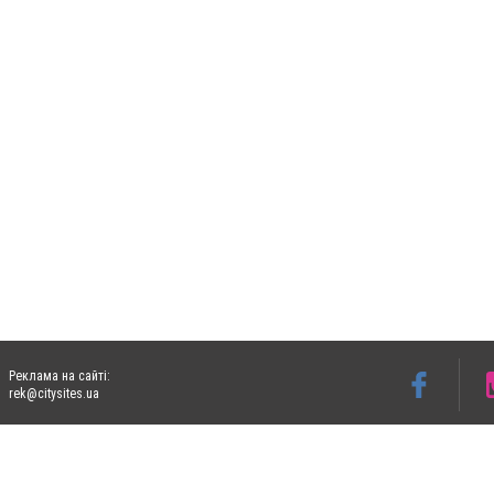
Реклама на сайті:
rek@citysites.ua
Допускається цитування матеріалів без отримання попередньої згоди 06153.com.ua з
пошукових систем гіперпосилання на цитовані статті не нижче другого абзацу в тек
Матеріали з плашками "Новини компаній", "Промо", "Партнерський матеріал", "Партнер