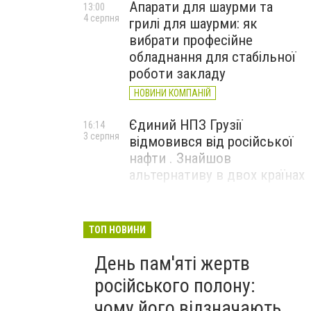
Апарати для шаурми та
13:00
4 серпня
грилі для шаурми: як
вибрати професійне
обладнання для стабільної
роботи закладу
НОВИНИ КОМПАНІЙ
Єдиний НПЗ Грузії
16:14
3 серпня
відмовився від російської
нафти . Знайшов
альтернативу в двох країнах
До чого призвели атаки
15:16
3 серпня
ЗСУ на Wildberries . 200 млрд
ТОП НОВИНИ
збитків і ризик краху банків
День пам'яті жертв
рф
російського полону:
чому його відзначають