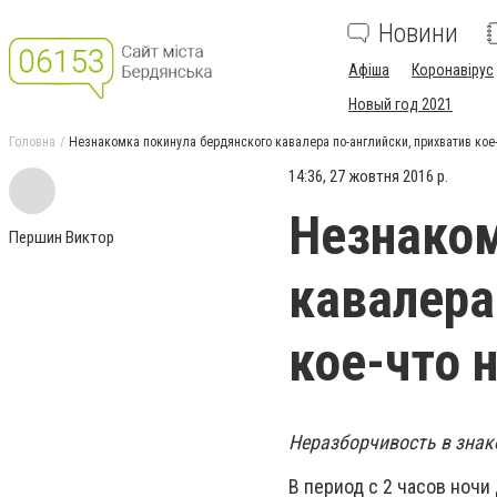
Новини
Афіша
Коронавірус
Новый год 2021
Головна
Незнакомка покинула бердянского кавалера по-английски, прихватив кое-
14:36, 27 жовтня 2016 р.
Незнаком
Першин Виктор
кавалера
кое-что 
Неразборчивость в знак
В период с 2 часов ночи