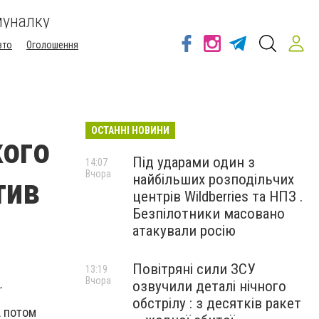
муналку
вто
Оголошення
ОСТАННІ НОВИНИ
кого
Під ударами один з
14:07
Вчора
найбільших розподільчих
тив
центрів Wildberries та НПЗ .
Безпілотники масовано
атакували росію
Повітряні сили ЗСУ
13:19
Вчора
.
озвучили деталі нічного
обстрілу : з десятків ракет
А потом