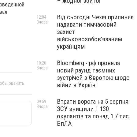
– жодної збитої
роведенной
овал
Від сьогодні Чехія припиняє
12:04
Вчора
надавати тимчасовий
захист
військовозобов’язаним
українцям
Bloomberg - рф провела
10:26
Вчора
новий раунд таємних
зустрічей з Європою щодо
тобы оценить
війни в Україні
Втрати ворога на 5 серпня:
09:59
Вчора
ЗСУ знищили 1 130
окупантів та понад 1,7 тис.
БпЛА