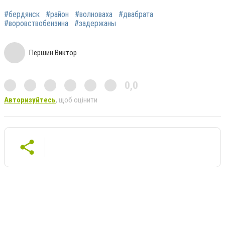
#бердянск
#район
#волноваха
#двабрата
#воровствобензина
#задержаны
Першин Виктор
0,0
Авторизуйтесь
, щоб оцінити