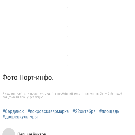
Фото Порт-инфо.
Якщо ви помітили помилку, виділіть необхідний текст і натисніть Ctrl + Enter, щоб
повідомити про це редакцію
#бердянск
#покровскаяярмарка
#22октября
#площадь
#дворецкультуры
Першин Виктор