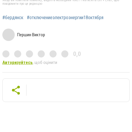
Якщо ви помітили помилку, виділіть необхідний текст і натисніть Ctrl + Enter, щоб
повідомити про це редакцію
#бердянск
#отключениеэлектроэнергии18октября
Першин Виктор
0,0
Авторизуйтесь
, щоб оцінити