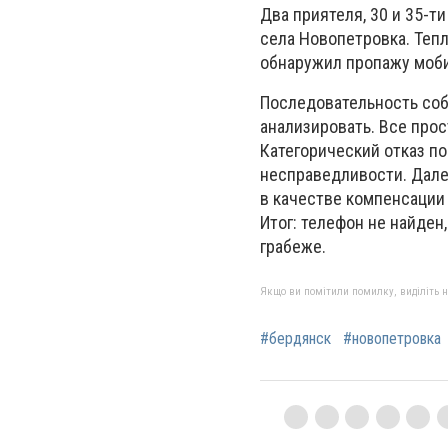
Два приятеля, 30 и 35-т
села Новопетровка. Тепл
обнаружил пропажу моби
Последовательность соб
анализировать. Все прос
Категорический отказ по
несправедливости. Далее
в качестве компенсации
Итог: телефон не найден
грабеже.
Якщо ви помітили помилку, виділіть нео
#бердянск
#новопетровка