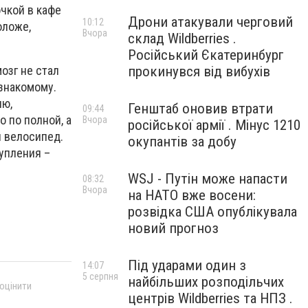
очкой в кафе
Дрони атакували черговий
10:12
оложе,
Вчора
склад Wildberries .
Російський Єкатеринбург
прокинувся від вибухів
озг не стал
 знакомому.
ию,
Генштаб оновив втрати
09:44
 по полной, а
Вчора
російської армії . Мінус 1210
л велосипед.
окупантів за добу
тупления –
WSJ - Путін може напасти
08:32
Вчора
на НАТО вже восени:
розвідка США опублікувала
новий прогноз
Під ударами один з
14:07
5 серпня
найбільших розподільчих
 оцінити
центрів Wildberries та НПЗ .