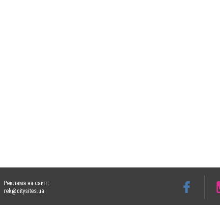
Реклама на сайті:
rek@citysites.ua
Допускається цитування матеріалів без отримання попередньої згоди 06153.com.ua з