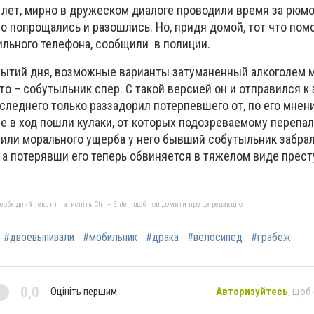
и лет, мирно в дружеском диалоге проводили время за рюм
о попрощались и разошлись. Но, придя домой, тот что пом
льного телефона, сообщили в полиции.
ытий дня, возможные варианты затуманенный алкоголем м
то – собутыльник спер. С такой версией он и отправился к
следнего только раззадорил потерпевшего от, по его мнен
 в ход пошли кулаки, от которых подозреваемому перепало
 или морального ущерба у него бывший собутыльник забра
, а потерявши его теперь обвиняется в тяжелом виде прес
бхідний текст і натисніть Ctrl + Enter, щоб повідомити про це редакцію
#двоевыпивали
#мобильник
#драка
#велосипед
#грабеж
0,0
Оцініть першим
Авторизуйтесь
, щоб