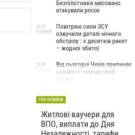
Безпілотники масовано
атакували росію
Повітряні сили ЗСУ
13:19
5 серпня
озвучили деталі нічного
обстрілу : з десятків ракет
– жодної збитої
Від сьогодні Чехія припиняє
12:04
5 серпня
надавати тимчасовий
захист
військовозобов’язаним
українцям
ТОП НОВИНИ
Житлові ваучери для
ВПО, виплати до Дня
Незалежності, тарифи