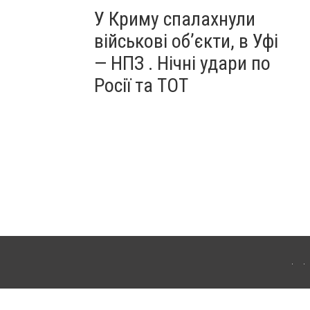
У Криму спалахнули
військові об’єкти, в Уфі
— НПЗ . Нічні удари по
Росії та ТОТ
ердянська. Для інтернет-видань обов'язкове розміщення прямого, відкритого для