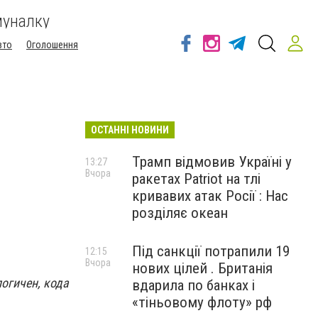
муналку
вто
Оголошення
ОСТАННІ НОВИНИ
Трамп відмовив Україні у
13:27
Вчора
ракетах Patriot на тлі
кривавих атак Росії : Нас
розділяє океан
Під санкції потрапили 19
12:15
Вчора
нових цілей . Британія
логичен, кода
вдарила по банках і
«тіньовому флоту» рф