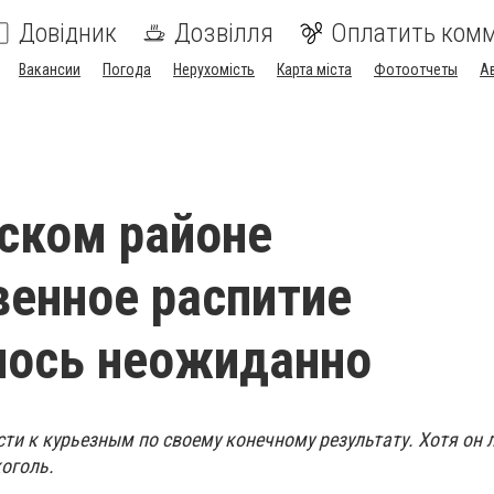
Довідник
Дозвілля
Оплатить ком
Вакансии
Погода
Нерухомість
Карта міста
Фотоотчеты
А
ском районе
енное распитие
лось неожиданно
ти к курьезным по своему конечному результату. Хотя он 
оголь.