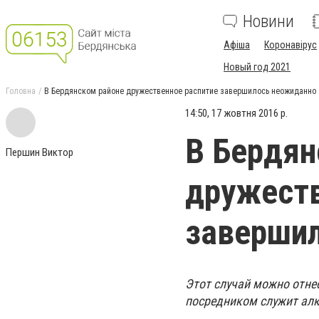
Новини
Афіша
Коронавірус
Новый год 2021
Головна
В Бердянском районе дружественное распитие завершилось неожиданно
14:50, 17 жовтня 2016 р.
В Бердян
Першин Виктор
дружеств
заверши
Этот случай можно отнес
посредником служит алк