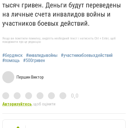
тысяч гривен. Деньги будут переведены
на личные счета инвалидов войны и
участников боевых действий.
Якщо ви помітили помилку, виділіть необхідний текст і натисніть Ctrl + Enter, щоб
повідомити про це редакцію
#бердянск
#инвалидывойны
#участникибоевыхдействий
#помощь
#500гривен
Першин Виктор
0,0
Авторизуйтесь
, щоб оцінити