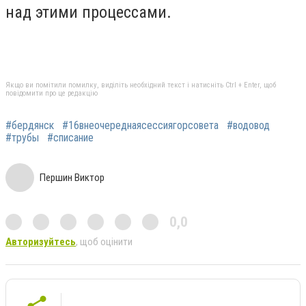
над этими процессами.
Якщо ви помітили помилку, виділіть необхідний текст і натисніть Ctrl + Enter, щоб
повідомити про це редакцію
#бердянск
#16внеочереднаясессиягорсовета
#водовод
#трубы
#списание
Першин Виктор
0,0
Авторизуйтесь
, щоб оцінити