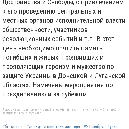
Достоинства и Свободы, с привлечением
к его проведению центральных и
местных органов исполнительной власти,
общественности, участников
революционных событий и т.п. В этот
день необходимо почтить память
погибших и живых, проявивших и
проявляющих героизм и мужество по
защите Украины в Донецкой и Луганской
областях. Намечены мероприятия по
празднованию и за рубежом.
Якщо ви помітили помилку, виділіть необхідний текст і натисніть Ctrl + Enter, щоб
повідомити про це редакцію
#бердянск
#деньдостоинстваисвободы
#21ноября
#указ