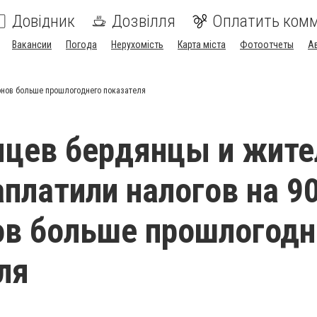
Довідник
Дозвілля
Оплатить ком
Вакансии
Погода
Нерухомість
Карта міста
Фотоотчеты
А
онов больше прошлогоднего показателя
яцев бердянцы и жите
аплатили налогов на 9
в больше прошлогодн
ля