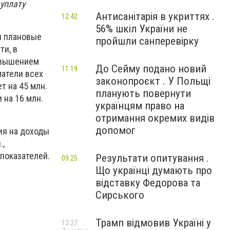
уплату
Антисанітарія в укриттях .
12:42
56% шкіл України не
и плановые
пройшли санперевірку
ти, в
ревышением
До Сейму подано новий
11:19
матели всех
законопроєкт . У Польщі
 на 45 млн.
планують повернути
 на 16 млн.
українцям право на
отримання окремих видів
допомог
ия на доходы
.,
 показателей.
Результати опитування .
09:25
Що українці думають про
відставку Федорова та
Сирського
Трамп відмовив Україні у
13:27