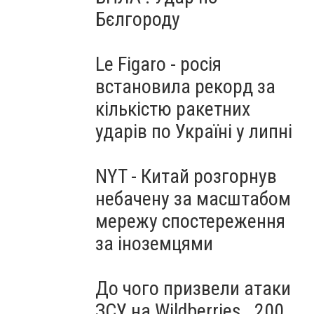
Бєлгороду
Le Figaro - росія
встановила рекорд за
кількістю ракетних
ударів по Україні у липні
NYT - Китай розгорнув
небачену за масштабом
мережу спостереження
за іноземцями
До чого призвели атаки
ЗСУ на Wildberries . 200