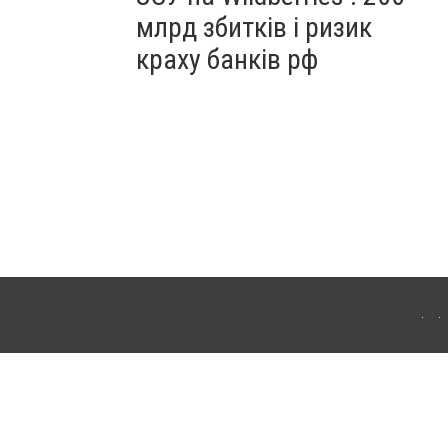
млрд збитків і ризик
краху банків рф
ердянська. Для інтернет-видань обов'язкове розміщення прямого, відкритого для
лама" публікуються на правах реклами.