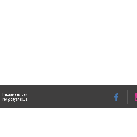
Реклама на сайті:
rek@citysites.ua
Допускається цитування матеріалів без отримання попередньої згоди 06153.com.ua з
пошукових систем гіперпосилання на цитовані статті не нижче другого абзацу в тек
Матеріали з плашками "Новини компаній", "Промо", "Партнерський матеріал", "Партнер