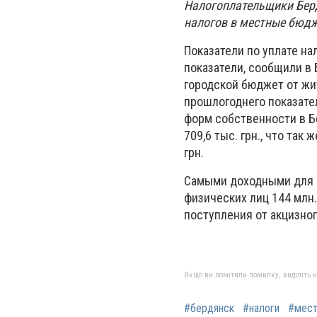
Налогоплательщики Берд
налогов в местные бюд
Показатели по уплате н
показатели, сообщили в 
городской бюджет от жи
прошлогоднего показател
форм собственности в Б
709,6 тыс. грн., что так
грн.
Самыми доходными для 
физических лиц 144 млн. 
поступления от акцизног
Якщо ви помітили помилку, виділіть нео
#бердянск
#налоги
#мес