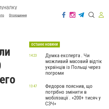
муналку
вто
Оголошення
ОСТАННІ НОВИНИ
ли
Думка експерта . Чи
14:23
можливий масовий відтік
0
українців із Польщі через
погроми
его
Федоров пояснив, що
13:47
потрібно змінити в
мобілізації . «200+ тисяч у
СЗЧ»