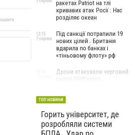
7 серпня
ракетах Patriot на тлі
кривавих атак Росії : Нас
розділяє океан
 оцінити
Під санкції потрапили 19
12:15
7 серпня
нових цілей . Британія
вдарила по банках і
«тіньовому флоту» рф
Дрони атакували черговий
10:12
7 серпня
склад Wildberries .
Російський Єкатеринбург
прокинувся від вибухів
ТОП НОВИНИ
Горить університет, де
розробляли системи
БПЛА . Удар по