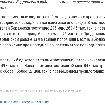
янска и Бердянского района значительно перевыполнили 
жеты.
алогов в местные бюджеты за 9 месяцев намного превысил
Бердянской объединенной налоговой инспекции. В частнос
телей Бердянска поступило 235 млн. 263,45 тыс. грн. с п
я за этот же период более чем на 76 млн. грн. Предприни
ердянском районе за 9 месяцев пополнили местный бюджет
 же превысило прошлогодний показатель этого периода почти
местных бюджетов статьями поступлений стали начислен
497 тыс. грн. Налог на землю составил 53 млн. 847 тыс. грн
о сбора - более 52 млн. грн. с превышением прошлогодних
бхідний текст і натисніть Ctrl + Enter, щоб повідомити про це редакцію
тныйбюджет
#перевыполнение