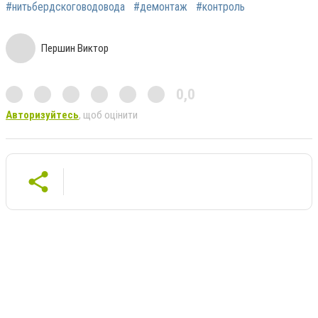
#нитьбердскоговодовода
#демонтаж
#контроль
Першин Виктор
0,0
Авторизуйтесь
, щоб оцінити