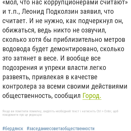
«мол, что нас коррупционерами считают»
и т.п., Леонид Подколзин заявил, что
считает. И не нужно, как подчеркнул он,
обижаться, ведь никто не озвучил,
сколько хотя бы приблизительно метров
водовода будет демонтировано, сколько
это затянет в весе. И вообще все
подозрения и упреки власти легко
развеять, привлекая в качестве
контролера за всеми своими действиями
общественность, сообщил
Город.
Якщо ви помітили помилку, виділіть необхідний текст і натисніть Ctrl + Enter, щоб
повідомити про це редакцію
#бердянск
#заседаниесоветаобщественности