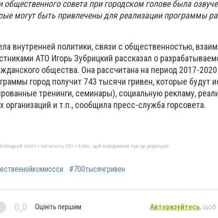
 общественного совета при городском голове была озвуче
орые могут быть привлечены для реализации программы р
.
ела внутренней политики, связи с общественностью, взаи
стниками АТО Игорь Зубрицкий рассказал о разрабатываем
жданского общества. Она рассчитана на период 2017-2020 
граммы город получит 743 тысячи гривен, которые будут 
ированные тренинги, семинары), социальную рекламу, реал
организаций и т.п., сообщила пресс-служба горсовета.
бхідний текст і натисніть Ctrl + Enter, щоб повідомити про це редакцію
ественнойкомиссси
#700тысячгривен
0,0
Оцініть першим
Авторизуйтесь
, щоб