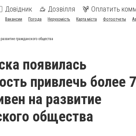
Довідник
Дозвілля
Оплатить ком
Вакансии
Погода
Нерухомість
Карта міста
Фотоотчеты
А
 развитие гражданского общества
ска появилась
сть привлечь более 
ивен на развитие
ского общества