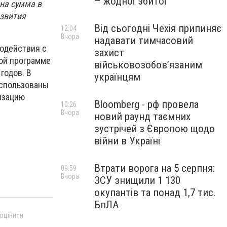
– жодної збитої
на сумма в
азвития
Від сьогодні Чехія припиняє
12:04
Вчора
надавати тимчасовий
модействия с
захист
ой программе
військовозобов’язаним
годов. В
українцям
использованы
изацию
Bloomberg - рф провела
10:26
Вчора
новий раунд таємних
зустрічей з Європою щодо
війни в Україні
Втрати ворога на 5 серпня:
09:59
Вчора
ЗСУ знищили 1 130
окупантів та понад 1,7 тис.
БпЛА
 оцінити