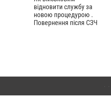
відновити службу за
новою процедурою .
Повернення після СЗЧ
ердянська. Для інтернет-видань обов'язкове розміщення прямого, відкритого для
лама" публікуються на правах реклами.