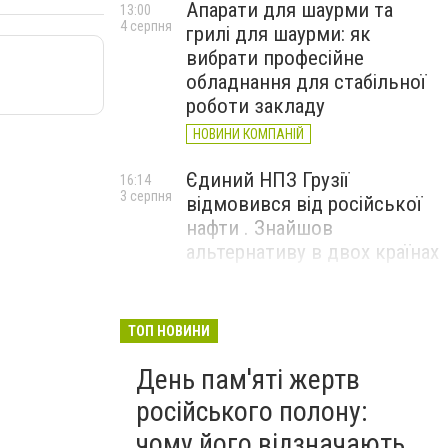
Апарати для шаурми та
13:00
4 серпня
грилі для шаурми: як
вибрати професійне
обладнання для стабільної
роботи закладу
НОВИНИ КОМПАНІЙ
Єдиний НПЗ Грузії
16:14
3 серпня
відмовився від російської
нафти . Знайшов
альтернативу в двох країнах
До чого призвели атаки
15:16
3 серпня
ЗСУ на Wildberries . 200 млрд
ТОП НОВИНИ
збитків і ризик краху банків
День пам'яті жертв
рф
російського полону:
чому його відзначають