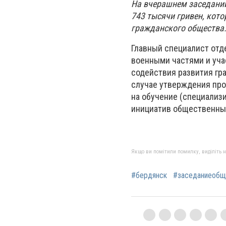
На вчерашнем заседании
743 тысячи гривен, кот
гражданского общества
Главный специалист отд
военными частями и уча
содействия развития гра
случае утверждения про
на обучение (специализ
инициатив общественных 
Якщо ви помітили помилку, виділіть нео
#бердянск
#заседаниеобщ