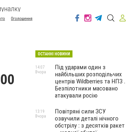
муналку
вто
Оголошення
ОСТАННІ НОВИНИ
Під ударами один з
14:07
Вчора
найбільших розподільчих
700
центрів Wildberries та НПЗ .
Безпілотники масовано
атакували росію
Повітряні сили ЗСУ
13:19
Вчора
озвучили деталі нічного
обстрілу : з десятків ракет