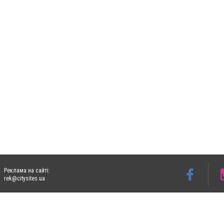
Реклама на сайті:
rek@citysites.ua
Допускається цитування матеріалів без отримання попередньої згоди 06153.com.ua з
пошукових систем гіперпосилання на цитовані статті не нижче другого абзацу в тек
Матеріали з плашками "Новини компаній", "Промо", "Партнерський матеріал", "Партнер