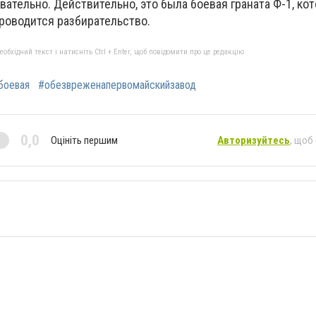
овательно. Действительно, это была боевая граната Ф-1, ко
проводится разбирательство.
бхідний текст і натисніть Ctrl + Enter, щоб повідомити про це редакцію
боевая
#обезвреженапервомайскийзавод
0,0
Оцініть першим
Авторизуйтесь
, щоб