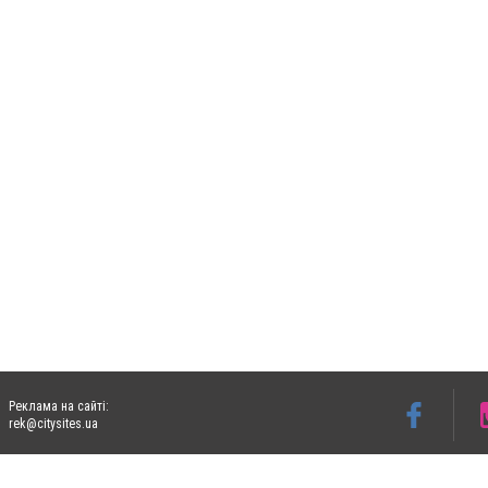
Реклама на сайті:
rek@citysites.ua
Допускається цитування матеріалів без отримання попередньої згоди 06153.com.ua з