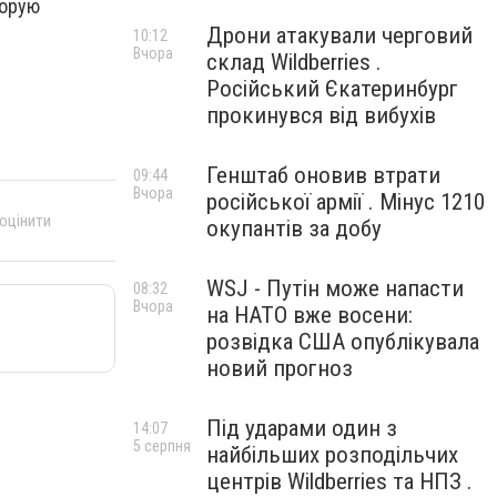
торую
Дрони атакували черговий
10:12
Вчора
склад Wildberries .
Російський Єкатеринбург
прокинувся від вибухів
Генштаб оновив втрати
09:44
Вчора
російської армії . Мінус 1210
 оцінити
окупантів за добу
WSJ - Путін може напасти
08:32
Вчора
на НАТО вже восени:
розвідка США опублікувала
новий прогноз
Під ударами один з
14:07
5 серпня
найбільших розподільчих
центрів Wildberries та НПЗ .