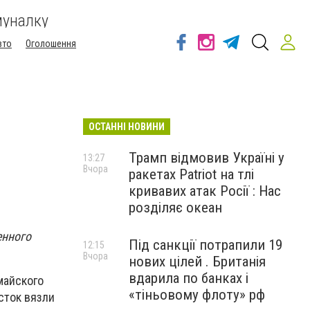
муналку
вто
Оголошення
ОСТАННІ НОВИНИ
Трамп відмовив Україні у
13:27
Вчора
ракетах Patriot на тлі
кривавих атак Росії : Нас
розділяє океан
енного
Під санкції потрапили 19
12:15
Вчора
нових цілей . Британія
вдарила по банках і
майского
«тіньовому флоту» рф
сток вязли