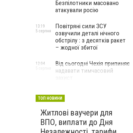
Безпілотники масовано
атакували росію
Повітряні сили ЗСУ
13:19
5 серпня
озвучили деталі нічного
обстрілу : з десятків ракет
– жодної збитої
Від сьогодні Чехія припиняє
12:04
5 серпня
надавати тимчасовий
захист
військовозобов’язаним
українцям
ТОП НОВИНИ
Житлові ваучери для
ВПО, виплати до Дня
Незалежності, тарифи