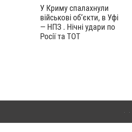
У Криму спалахнули
військові об’єкти, в Уфі
— НПЗ . Нічні удари по
Росії та ТОТ
ердянська. Для інтернет-видань обов'язкове розміщення прямого, відкритого для