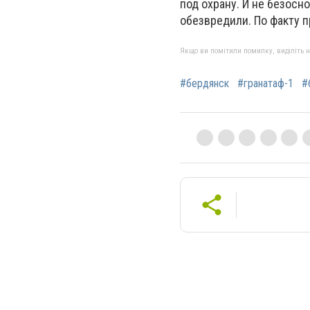
под охрану. И не безосн
обезвредили. По факту 
Якщо ви помітили помилку, виділіть нео
#бердянск
#гранатаф-1
#