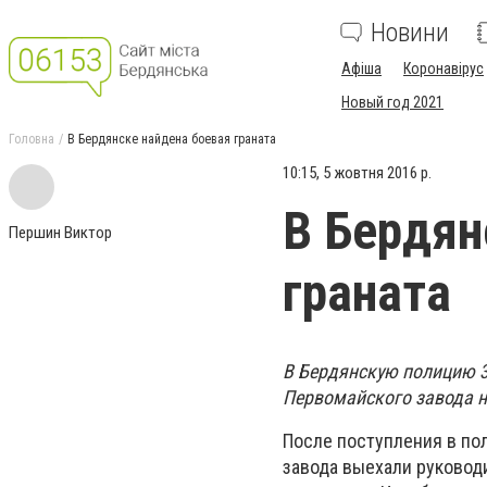
Новини
Афіша
Коронавірус
Новый год 2021
Головна
В Бердянске найдена боевая граната
10:15, 5 жовтня 2016 р.
В Бердян
Першин Виктор
граната
В Бердянскую полицию 3
Первомайского завода на
После поступления в по
завода выехали руководи