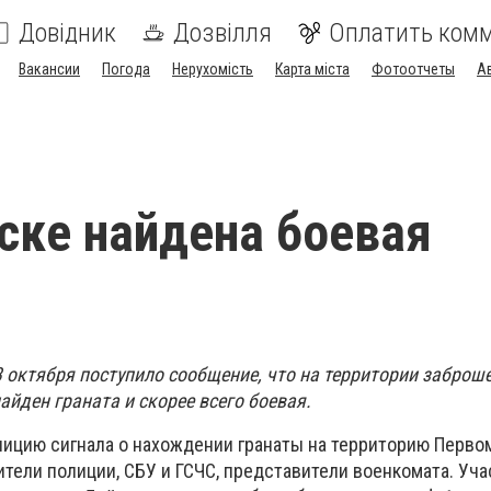
Довідник
Дозвілля
Оплатить ком
Вакансии
Погода
Нерухомість
Карта міста
Фотоотчеты
А
ске найдена боевая
 октября поступило сообщение, что на территории заброш
йден граната и скорее всего боевая.
лицию сигнала о нахождении гранаты на территорию Перво
тели полиции, СБУ и ГСЧС, представители военкомата. Уча