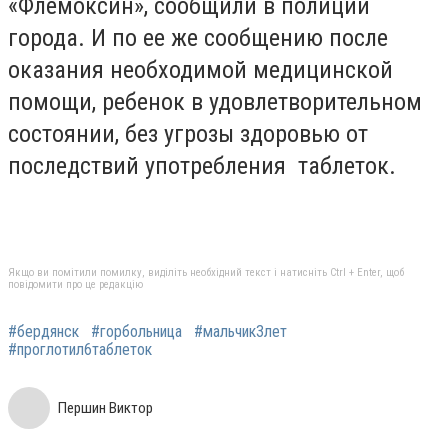
«Флемоксин», сообщили в полиции
города. И по ее же сообщению после
оказания необходимой медицинской
помощи, ребенок в удовлетворительном
состоянии, без угрозы здоровью от
последствий употребления таблеток.
Якщо ви помітили помилку, виділіть необхідний текст і натисніть Ctrl + Enter, щоб
повідомити про це редакцію
#бердянск
#горбольница
#мальчик3лет
#проглотил6таблеток
Першин Виктор