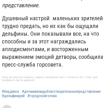
представление.
Душевный настрой маленьких зрителей
трудно предать, но их как бы ощущали
дельфины. Они показывали все, на что
способны и за этот награждались
аплодисментами, и восторженным
выражением эмоций детворы, сообщила
пресс-служба горсовета.
Якщо ви помітили помилку, виділіть необхідний текст і натисніть Ctrl + Enter, щоб
повідомити про це редакцію
#бердянск
#детиинвалидыблаготворительноепредставление
#дельфинарий
#городскойголова