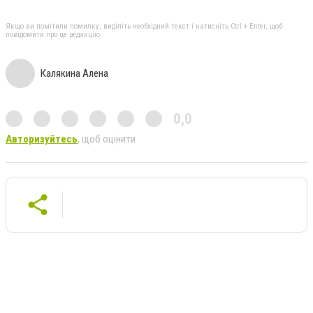
Якщо ви помітили помилку, виділіть необхідний текст і натисніть Ctrl + Enter, щоб
повідомити про це редакцію
Калякина Алена
0,0
Авторизуйтесь
, щоб оцінити