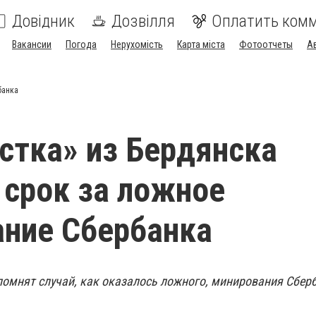
Довідник
Дозвілля
Оплатить ком
Вакансии
Погода
Нерухомість
Карта міста
Фотоотчеты
А
банка
стка» из Бердянска
 срок за ложное
ние Сбербанка
омнят случай, как оказалось ложного, минирования Сбер