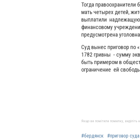
Тогда правоохранители 
мать четырех детей, жит
выплатили надлежащую 
финансовому учреждению
предусмотрена уголовна
Суд вынес приговор по 
1782 гривны - сумму экв
быть примером в общест
ограничение ей свободы 
Якщо ви помітили помилку, виділіть нео
#бердянск
#приговор суда