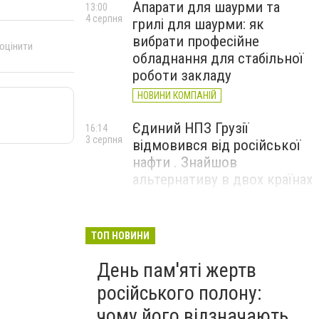
Апарати для шаурми та
13:00
4 серпня
грилі для шаурми: як
вибрати професійне
 оцінити
обладнання для стабільної
роботи закладу
НОВИНИ КОМПАНІЙ
Єдиний НПЗ Грузії
16:14
3 серпня
відмовився від російської
нафти . Знайшов
альтернативу в двох країнах
До чого призвели атаки
15:16
3 серпня
ЗСУ на Wildberries . 200 млрд
ТОП НОВИНИ
збитків і ризик краху банків
День пам'яті жертв
рф
російського полону:
чому його відзначають