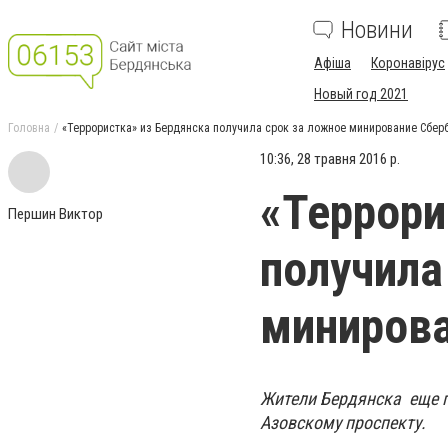
Новини
Афіша
Коронавірус
Новый год 2021
Головна
«Террористка» из Бердянска получила срок за ложное минирование Сбер
10:36, 28 травня 2016 р.
«Террори
Першин Виктор
получила
минирова
Жители Бердянска еще п
Азовскому проспекту.