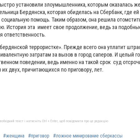
быстро установили злоумышленника, которым оказалась ж
ельница Бердянска, которая обиделась на Сбербанк, где ей
социальную помощь. Таким образом, она решила отомстит
. История эта имеет свое продолжение, ведь за подобны
я ответственность.
«бердянской террористке». Прежде всего она уплатит штра
ивалентную затратам за вызов в город саперов. И целый г
венном поведении, ведь именно на такой срок суд отсроч
их двух, причитающихся по приговору, лет.
бхідний текст і натисніть Ctrl + Enter, щоб повідомити про це редакцію
#женщина
#приговор
#ложное минирование сберкассы