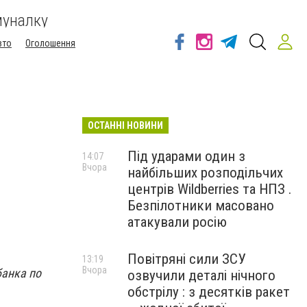
муналку
вто
Оголошення
ОСТАННІ НОВИНИ
Під ударами один з
14:07
Вчора
найбільших розподільчих
центрів Wildberries та НПЗ .
Безпілотники масовано
атакували росію
Повітряні сили ЗСУ
13:19
Вчора
банка по
озвучили деталі нічного
обстрілу : з десятків ракет