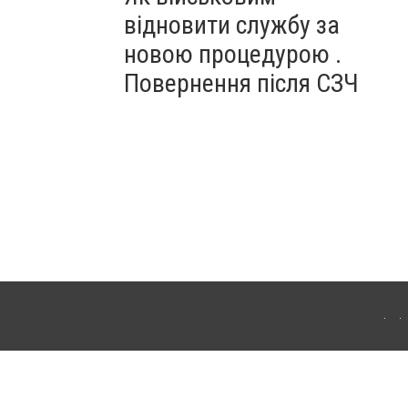
відновити службу за
новою процедурою .
Повернення після СЗЧ
ердянська. Для інтернет-видань обов'язкове розміщення прямого, відкритого для
лама" публікуються на правах реклами.