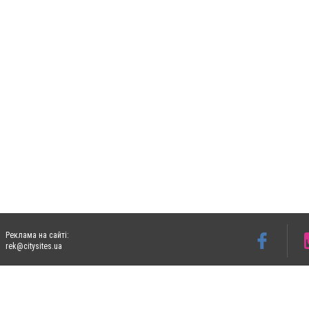
Реклама на сайті:
rek@citysites.ua
Допускається цитування матеріалів без отримання попередньої згоди 06153.com.ua з
пошукових систем гіперпосилання на цитовані статті не нижче другого абзацу в тек
Матеріали з плашками "Новини компаній", "Промо", "Партнерський матеріал", "Партнер