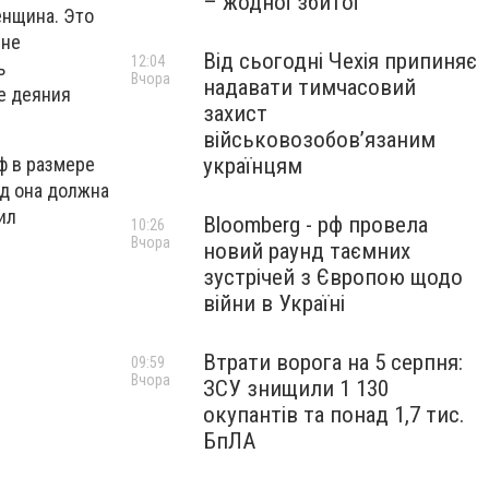
– жодної збитої
енщина. Это
 не
Від сьогодні Чехія припиняє
12:04
ь
Вчора
надавати тимчасовий
е деяния
захист
військовозобов’язаним
українцям
ф в размере
од она должна
ил
Bloomberg - рф провела
10:26
Вчора
новий раунд таємних
зустрічей з Європою щодо
війни в Україні
Втрати ворога на 5 серпня:
09:59
Вчора
ЗСУ знищили 1 130
окупантів та понад 1,7 тис.
БпЛА