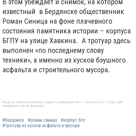
В этом убеждает и снимок, на котором
известный в Бердянске общественник
Роман Синица на фоне плачевного
состояния памятника истории – корпуса
БГПУ на улице Хавкина. А тротуар здесь
выполнен «по последнему слову
техники», а именно из кусков бэушного
асфальта и строительного мусора.
Якщо ви помітили помилку, виділіть необхідний текст і натисніть Ctrl + Enter, щоб
повідомити про це редакцію
#бердянск
#роман синица
#корпус бгп
#тротуар из кусков асфальта и мусора