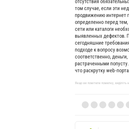
отсутствия обязательных
том случае, если эти не
продвижению интернет по
определенно перед тем, 
сети или каталоги необ
выявленных дефектов. П
сегодняшние требования
подходе к вопросу возм
соответственно, деньги,
растраченными попусту.
что раскрутку web-порт
Якщо ви помітили помилку, виділіть нео