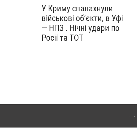
У Криму спалахнули
військові об’єкти, в Уфі
— НПЗ . Нічні удари по
Росії та ТОТ
ердянська. Для інтернет-видань обов'язкове розміщення прямого, відкритого для