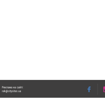
Реклама на сайті:
rek@citysites.ua
Допускається цитування матеріалів без отримання попередньої згоди 06153.com.ua з