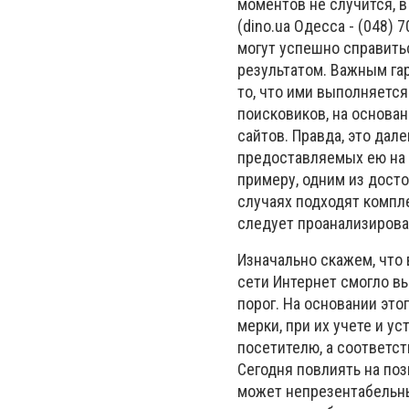
моментов не случится, в
(dino.ua Одесса - (048) 
могут успешно справить
результатом. Важным га
то, что ими выполняетс
поисковиков, на основа
сайтов. Правда, это дал
предоставляемых ею на 
примеру, одним из досто
случаях подходят компле
следует проанализирова
Изначально скажем, что
сети Интернет смогло вы
порог. На основании эт
мерки, при их учете и у
посетителю, а соответст
Сегодня повлиять на по
может непрезентабельный