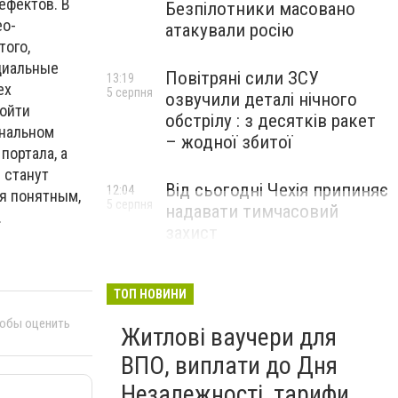
ефектов. В
Безпілотники масовано
ео-
атакували росію
того,
оциальные
Повітряні сили ЗСУ
13:19
ех
5 серпня
озвучили деталі нічного
войти
обстрілу : з десятків ракет
ональном
– жодної збитої
портала, а
 станут
Від сьогодні Чехія припиняє
12:04
я понятным,
5 серпня
надавати тимчасовий
.
захист
військовозобов’язаним
українцям
ТОП НОВИНИ
тобы оценить
Житлові ваучери для
ВПО, виплати до Дня
Незалежності, тарифи