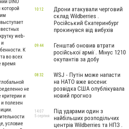
нии DINO
и которой
Дрони атакували черговий
10:12
шим
склад Wildberries .
 выступает
Російський Єкатеринбург
звестных
прокинувся від вибухів
крутку web-
 и
Генштаб оновив втрати
09:44
бенности. К
російської армії . Мінус 1210
та во всех
окупантів за добу
е время
WSJ - Путін може напасти
08:32
на НАТО вже восени:
 глобальной
розвідка США опублікувала
пределенно не
новий прогноз
 критерии и
 и полезен
зиции.
Під ударами один з
14:07
5 серпня
вительности
найбільших розподільчих
е, условие
центрів Wildberries та НПЗ .