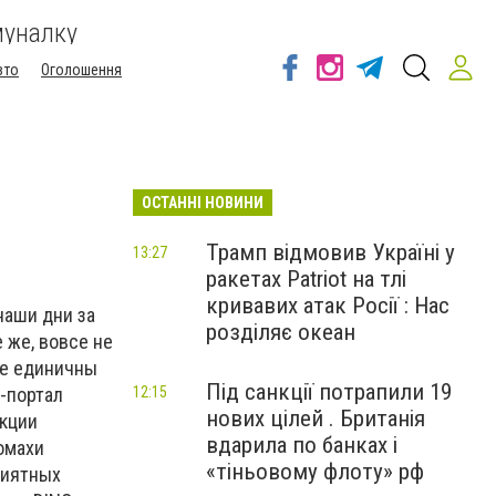
муналку
вто
Оголошення
ОСТАННІ НОВИНИ
Трамп відмовив Україні у
13:27
ракетах Patriot на тлі
кривавих атак Росії : Нас
наши дни за
розділяє океан
 же, вовсе не
не единичны
Під санкції потрапили 19
-портал
12:15
нових цілей . Британія
нкции
вдарила по банках і
омахи
«тіньовому флоту» рф
риятных