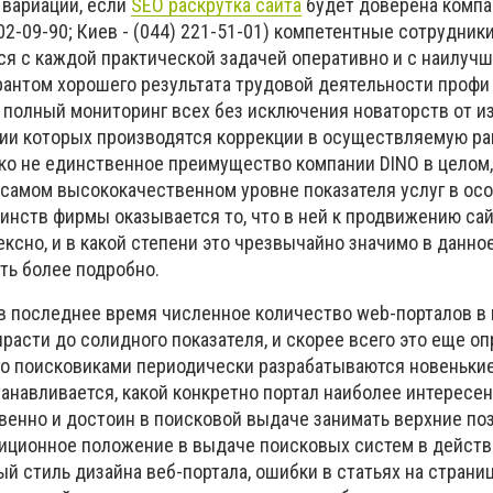
 вариации, если
SEO раскрутка сайта
будет доверена компа
702-09-90; Киев - (044) 221-51-01) компетентные сотрудник
ся с каждой практической задачей оперативно и с наилуч
рантом хорошего результата трудовой деятельности профи
я полный мониторинг всех без исключения новаторств от и
нии которых производятся коррекции в осуществляемую ра
еко не единственное преимущество компании DINO в целом,
самом высококачественном уровне показателя услуг в осо
инств фирмы оказывается то, что в ней к продвижению сай
ксно, и в какой степени это чрезвычайно значимо в данно
ть более подробно.
 в последнее время численное количество web-порталов в
расти до солидного показателя, и скорее всего это еще о
ого поисковиками периодически разрабатываются новенькие
станавливается, какой конкретно портал наиболее интересен
венно и достоин в поисковой выдаче занимать верхние по
зиционное положение в выдаче поисковых систем в дейст
 стиль дизайна веб-портала, ошибки в статьях на страниц