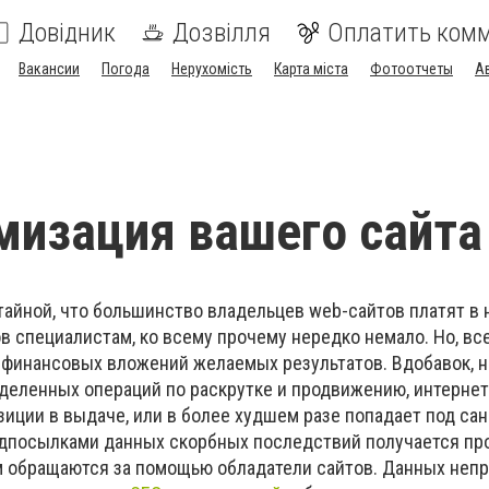
Довідник
Дозвілля
Оплатить ком
Вакансии
Погода
Нерухомість
Карта міста
Фотоотчеты
А
мизация вашего сайта
тайной, что большинство владельцев web-сайтов платят в 
в специалистам, ко всему прочему нередко немало. Но, все
х финансовых вложений желаемых результатов. Вдобавок, 
еделенных операций по раскрутке и продвижению, интернет
иции в выдаче, или в более худшем разе попадает под са
едпосылками данных скорбных последствий получается пр
м обращаются за помощью обладатели сайтов. Данных неп