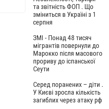
та звітність ФОП . Що
зміниться в Україні з 1
серпня
ЗМІ - Понад 48 тисяч
мігрантів повернули до
Марокко після масового
прориву до іспанської
Сеути
Серед поранених – діти .
У Києві зросла кількість
загиблих через атаку рф