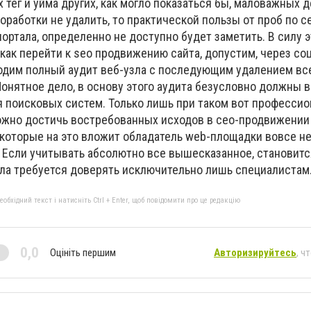
 тег и уйма других, как могло показаться бы, маловажных д
доработки не удалить, то практической пользы от проб по с
ртала, определенно не доступно будет заметить. В силу э
как перейти к seo продвижению сайта, допустим, через с
ходим полный аудит веб-узла с последующим удалением вс
онятное дело, в основу этого аудита безусловно должны 
 поисковых систем. Только лишь при таком вот професси
ожно достичь востребованных исходов в сео-продвижении 
 которые на это вложит обладатель web-площадки вовсе не
 Если учитывать абсолютно все вышесказанное, становитс
ала требуется доверять исключительно лишь специалистам
бхідний текст і натисніть Ctrl + Enter, щоб повідомити про це редакцію
0,0
Оцініть першим
Авторизируйтесь
, ч