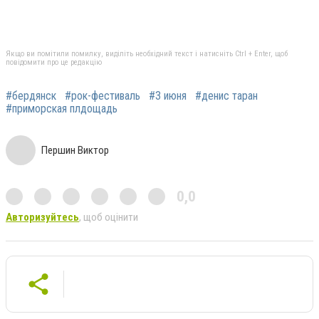
Якщо ви помітили помилку, виділіть необхідний текст і натисніть Ctrl + Enter, щоб
повідомити про це редакцію
#бердянск
#рок-фестиваль
#3 июня
#денис таран
#приморская плдощадь
Першин Виктор
0,0
Авторизуйтесь
, щоб оцінити