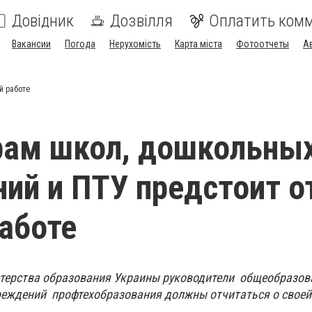
Довідник
Дозвілля
Оплатить ком
Вакансии
Погода
Нерухомість
Карта міста
Фотоотчеты
А
й работе
рам школ, дошкольны
ий и ПТУ предстоит о
работе
стерства образования Украины руководители общеобразов
чреждений профтехобразования должны отчитаться о своей