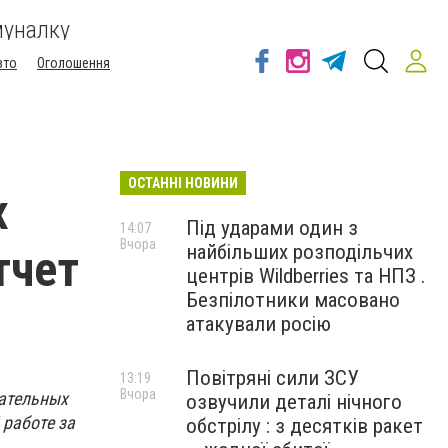
муналку
вто
Оголошення
ОСТАННІ НОВИНИ
х
Під ударами один з
14:07
Вчора
найбільших розподільчих
тчет
центрів Wildberries та НПЗ .
Безпілотники масовано
атакували росію
Повітряні сили ЗСУ
13:19
Вчора
ательных
озвучили деталі нічного
 работе за
обстрілу : з десятків ракет