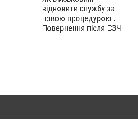
відновити службу за
новою процедурою .
Повернення після СЗЧ
ердянська. Для інтернет-видань обов'язкове розміщення прямого, відкритого для
лама" публікуються на правах реклами.