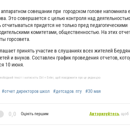
 аппаратном совещании при городском голове напомнила 
ва. Это совершается с целью контроля над деятельность
ь отчитываться придется не только пред педагогическими
родительскими комитетами, общественностью. На этих отче
ты горсовета.
глашает принять участие в слушаниях всех жителей Бердян
детей и внуков. Составлен график проведения отчетов, кот
ся 10 июня.
бхідний текст і натисніть Ctrl + Enter, щоб повідомити про це редакцію
#отчет директоров школ
#детсадов. пту
#30 мая
0,0
Оцініть першим
Авторизуйтесь
, щоб