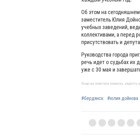
Об этом на сегодняшнем
заместитель Юлия Дойно
учебных заведений, вед
коллективами, а перед 
присутствовать и депута
Руководства города при
речь идет о судьбах их 
уже с 30 мая и завершат
Якщо ви помітили помилку, виділіть нео
#бердянск
#юлия дойнова