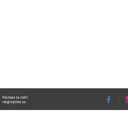
Реклама на сайті:
rek@citysites.ua
Допускається цитування матеріалів без отримання попередньої згоди 06153.com.ua з
пошукових систем гіперпосилання на цитовані статті не нижче другого абзацу в тек
Матеріали з плашками "Новини компаній", "Промо", "Партнерський матеріал", "Партнер