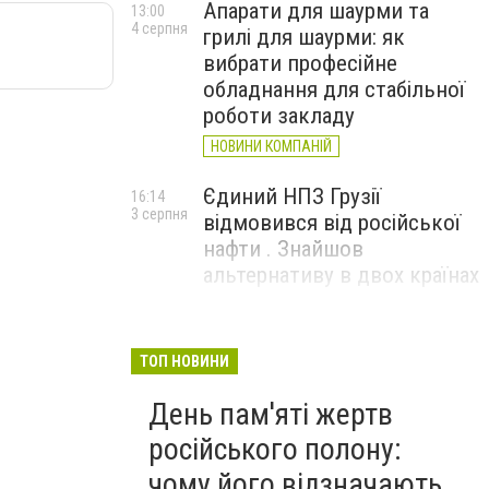
Апарати для шаурми та
13:00
4 серпня
грилі для шаурми: як
вибрати професійне
обладнання для стабільної
роботи закладу
НОВИНИ КОМПАНІЙ
Єдиний НПЗ Грузії
16:14
3 серпня
відмовився від російської
нафти . Знайшов
альтернативу в двох країнах
До чого призвели атаки
15:16
3 серпня
ЗСУ на Wildberries . 200 млрд
ТОП НОВИНИ
збитків і ризик краху банків
День пам'яті жертв
рф
російського полону:
чому його відзначають