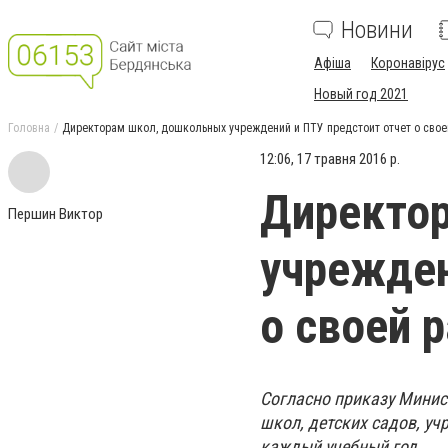
Новини
Афіша
Коронавірус
Новый год 2021
Головна
Директорам школ, дошкольных учреждений и ПТУ предстоит отчет о свое
12:06, 17 травня 2016 р.
Директо
Першин Виктор
учрежден
о своей 
Согласно приказу Мини
школ, детских садов, у
каждый учебный год.