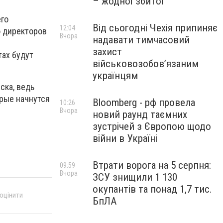
– жодної збитої
его
Від сьогодні Чехія припиняє
12:04
ю директоров
Вчора
надавати тимчасовий
захист
тах будут
військовозобов’язаним
українцям
ска, ведь
орые начнутся
Bloomberg - рф провела
10:26
Вчора
новий раунд таємних
зустрічей з Європою щодо
війни в Україні
Втрати ворога на 5 серпня:
09:59
Вчора
ЗСУ знищили 1 130
окупантів та понад 1,7 тис.
 оцінити
БпЛА