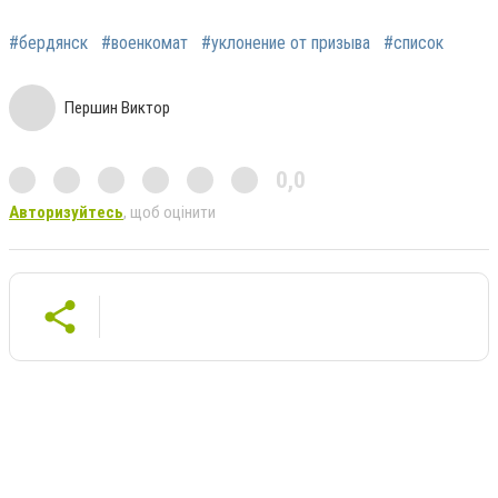
#бердянск
#военкомат
#уклонение от призыва
#список
Першин Виктор
0,0
Авторизуйтесь
, щоб оцінити