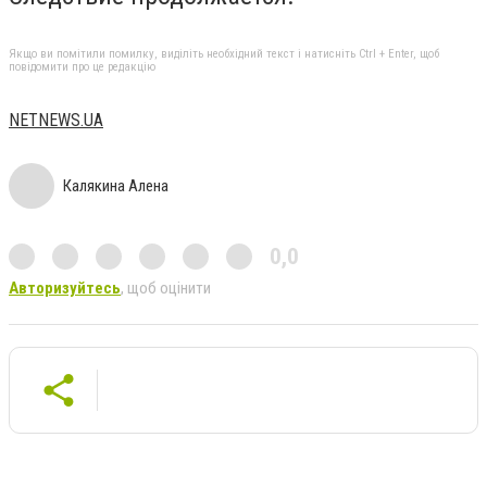
Якщо ви помітили помилку, виділіть необхідний текст і натисніть Ctrl + Enter, щоб
повідомити про це редакцію
NETNEWS.UA
Калякина Алена
0,0
Авторизуйтесь
, щоб оцінити