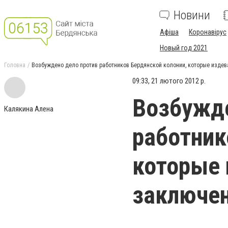
Новини
Афіша
Коронавірус
Новый год 2021
Головна
Возбуждено дело против работников Бердянской колонии, которые изде
09:33, 21 лютого 2012 р.
Возбужде
Калякина Алена
работник
которые 
заключе