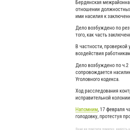
Бердянская межрайонная
отношении должностных
ими насилия к заключен
Дело возбуждено по рез
того, как часть заключе
В частности, проверкой
воздействия работникам
Дело возбуждено по ч.2
сопровождается насилием
Уголовного кодекса.
Ход расследования конт
исправительной колонии
Напомним
, 17 февраля 
голодовку, протестуя пр
Якщо ви помітили помилку, виділіть нео