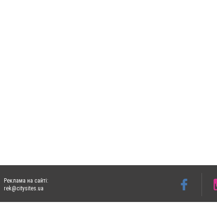
Реклама на сайті:
rek@citysites.ua
Допускається цитування матеріалів без отримання попередньої згоди 06153.com.ua з