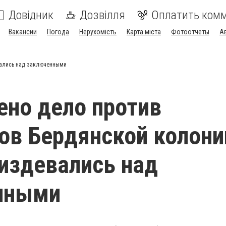
Довідник
Дозвілля
Оплатить ком
Вакансии
Погода
Нерухомість
Карта міста
Фотоотчеты
А
вались над заключенными
но дело против
ов Бердянской колони
издевались над
нными