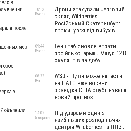
дело в
Дрони атакували черговий
рименения
10:12
Вчора
склад Wildberries .
.
Російський Єкатеринбург
враля после
прокинувся від вибухів
Генштаб оновив втрати
рещенных мер
09:44
Вчора
російської армії . Мінус 1210
окупантів за добу
оторое
де)
WSJ - Путін може напасти
08:32
Вчора
на НАТО вже восени:
розвідка США опублікувала
верка в
новий прогноз
77 объявили
Під ударами один з
14:07
5 серпня
найбільших розподільчих
центрів Wildberries та НПЗ .