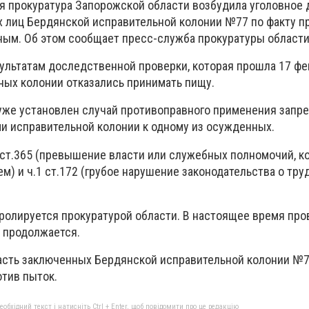
 прокуратура Запорожской области возбудила уголовное 
 лиц Бердянской исправительной колонии №77 по факту п
ным. Об этом сообщает пресс-служба прокуратуры области
ультатам доследственной проверки, которая прошла 17 фе
нных колонии отказались принимать пищу.
 уже установлен случай противоправного применения зап
и исправительной колонии к одному из осужденных.
 ст.365 (превышение власти или служебных полномочий, к
) и ч.1 ст.172 (грубое нарушение законодательства о тру
ролируется прокуратурой области. В настоящее время про
 продолжается.
часть заключенных Бердянской исправительной колонии №
отив пыток.
бхідний текст і натисніть Ctrl + Enter, щоб повідомити про це редакцію