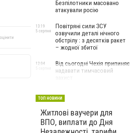
Безпілотники масовано
атакували росію
Повітряні сили ЗСУ
13:19
5 серпня
озвучили деталі нічного
 оцінити
обстрілу : з десятків ракет
– жодної збитої
Від сьогодні Чехія припиняє
12:04
5 серпня
надавати тимчасовий
захист
військовозобов’язаним
українцям
ТОП НОВИНИ
Житлові ваучери для
ВПО, виплати до Дня
Незалежності, тарифи