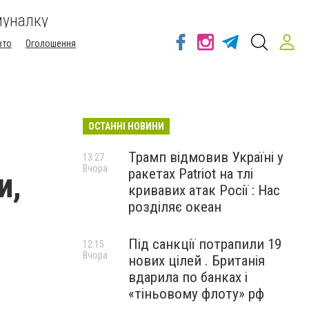
муналку
вто
Оголошення
ОСТАННІ НОВИНИ
Трамп відмовив Україні у
13:27
Вчора
ракетах Patriot на тлі
и,
кривавих атак Росії : Нас
розділяє океан
Під санкції потрапили 19
12:15
Вчора
нових цілей . Британія
вдарила по банках і
«тіньовому флоту» рф