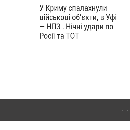
У Криму спалахнули
військові об’єкти, в Уфі
— НПЗ . Нічні удари по
Росії та ТОТ
ердянська. Для інтернет-видань обов'язкове розміщення прямого, відкритого для