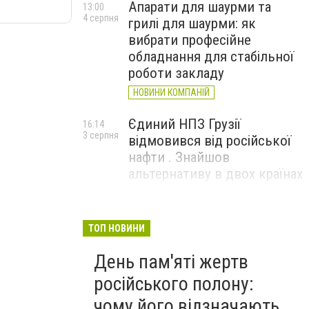
Апарати для шаурми та
13:00
4 серпня
грилі для шаурми: як
вибрати професійне
обладнання для стабільної
роботи закладу
НОВИНИ КОМПАНІЙ
Єдиний НПЗ Грузії
16:14
3 серпня
відмовився від російської
нафти . Знайшов
альтернативу в двох країнах
До чого призвели атаки
15:16
3 серпня
ЗСУ на Wildberries . 200 млрд
ТОП НОВИНИ
збитків і ризик краху банків
День пам'яті жертв
рф
російського полону:
чому його відзначають