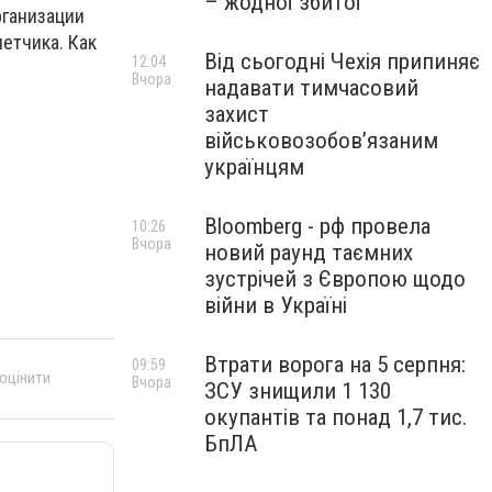
– жодної збитої
рганизации
етчика. Как
Від сьогодні Чехія припиняє
12:04
Вчора
надавати тимчасовий
захист
військовозобов’язаним
українцям
Bloomberg - рф провела
10:26
Вчора
новий раунд таємних
зустрічей з Європою щодо
війни в Україні
Втрати ворога на 5 серпня:
09:59
 оцінити
Вчора
ЗСУ знищили 1 130
окупантів та понад 1,7 тис.
БпЛА