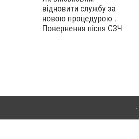
відновити службу за
новою процедурою .
Повернення після СЗЧ
ердянська. Для інтернет-видань обов'язкове розміщення прямого, відкритого для
лама" публікуються на правах реклами.