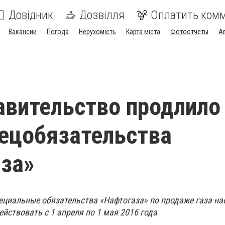
Довідник
Дозвілля
Оплатить ком
Вакансии
Погода
Нерухомість
Карта міста
Фотоотчеты
А
авительство продлило
ецобязательства
за»
циальные обязательства «Нафтогаза» по продаже газа на
ействовать с 1 апреля по 1 мая 2016 года