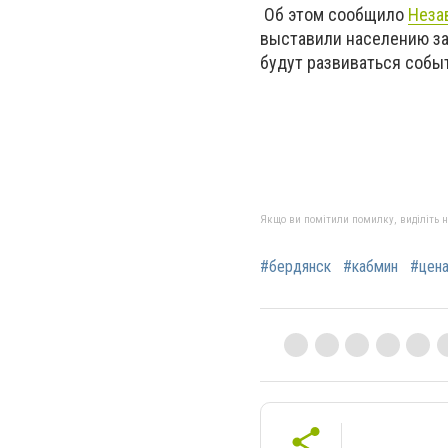
Об этом сообщило
Неза
выставили населению за
будут развиваться собы
Якщо ви помітили помилку, виділіть нео
#бердянск
#кабмин
#цен