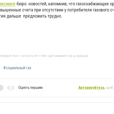
висимое
бюро новостей, напомнив, что газоснабжающие о
вышенные счета при отсутствии у потребителя газового сч
тия дальше предложить трудно.
бхідний текст і натисніть Ctrl + Enter, щоб повідомити про це редакцію
а
#социальный газ
0,0
Оцініть першим
Авторизуйтесь
, щоб