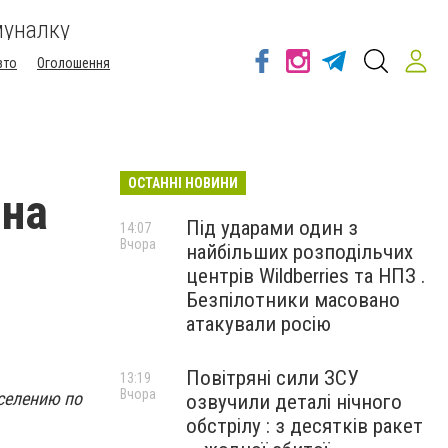
муналку
вто
Оголошення
ОСТАННІ НОВИНИ
 на
Під ударами один з
14:07
Вчора
найбільших розподільчих
центрів Wildberries та НПЗ .
Безпілотники масовано
атакували росію
Повітряні сили ЗСУ
13:19
Вчора
селению по
озвучили деталі нічного
обстрілу : з десятків ракет