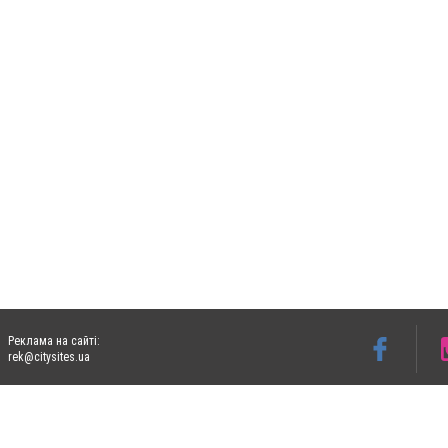
Реклама на сайті:
rek@citysites.ua
Допускається цитування матеріалів без отримання попередньої згоди 06153.com.ua з
пошукових систем гіперпосилання на цитовані статті не нижче другого абзацу в тек
Матеріали з плашками "Новини компаній", "Промо", "Партнерський матеріал", "Партнер