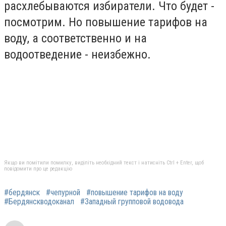
расхлебываются избиратели. Что будет -
посмотрим. Но повышение тарифов на
воду, а соответственно и на
водоотведение - неизбежно.
Якщо ви помітили помилку, виділіть необхідний текст і натисніть Ctrl + Enter, щоб
повідомити про це редакцію
#бердянск
#чепурной
#повышение тарифов на воду
#Бердянскводоканал
#Западный групповой водовода