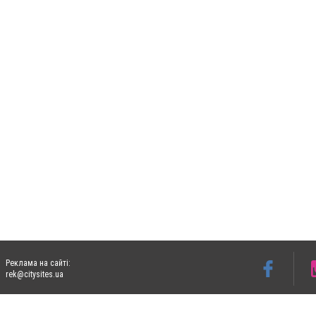
Реклама на сайті:
rek@citysites.ua
Допускається цитування матеріалів без отримання попередньої згоди 06153.com.ua з