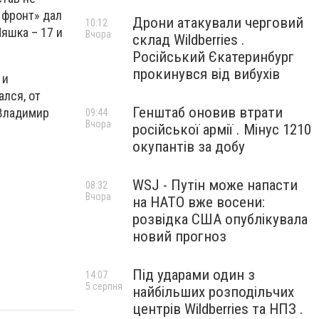
 фронт» дал
Дрони атакували черговий
10:12
Ляшка – 17 и
Вчора
склад Wildberries .
Російський Єкатеринбург
прокинувся від вибухів
 и
лся, от
Генштаб оновив втрати
 Владимир
09:44
Вчора
російської армії . Мінус 1210
окупантів за добу
WSJ - Путін може напасти
08:32
Вчора
на НАТО вже восени:
розвідка США опублікувала
новий прогноз
Під ударами один з
14:07
5 серпня
найбільших розподільчих
центрів Wildberries та НПЗ .