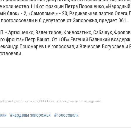
 количество 114 от фракции Петра Порошенко, «Народный
ый блок» - 2, «Самопомич» - 23, Радикальная партия Олега 
 проголосовали и 6 депутатов от Запорожья, предает 061.
П – Артюшенко, Валентиров, Кривохатько, Сабашук, Фролов
о фронта» Петр Ванат. От «ОБ» Евгений Балицкий воздержа
лександр Пономарев не голосовал, а Вячеслав Богуслаев и
тствовали.
бхідний текст і натисніть Ctrl + Enter, щоб повідомити про це редакцію
кин
#нардепы запорожья
#голосовали