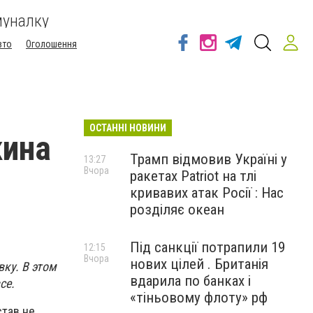
муналку
вто
Оголошення
ОСТАННІ НОВИНИ
кина
Трамп відмовив Україні у
13:27
Вчора
ракетах Patriot на тлі
кривавих атак Росії : Нас
розділяє океан
Під санкції потрапили 19
12:15
Вчора
нових цілей . Британія
ку. В этом
вдарила по банках і
се.
«тіньовому флоту» рф
став не