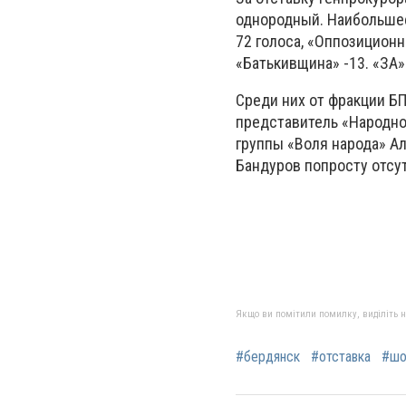
однородный. Наибольшее
72 голоса, «Оппозиционн
«Батькивщина» -13. «ЗА»
Среди них от фракции БП
представитель «Народног
группы «Воля народа» А
Бандуров попросту отсу
Якщо ви помітили помилку, виділіть нео
#бердянск
#отставка
#шо