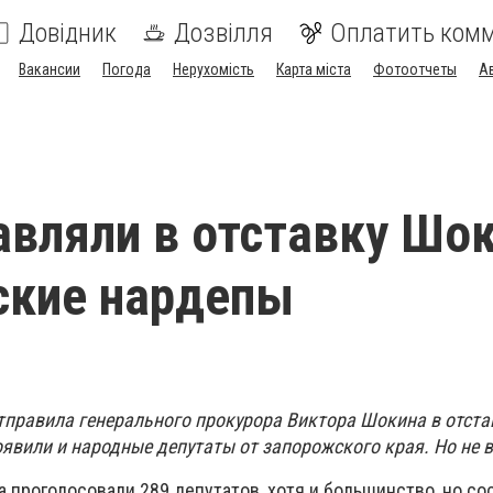
Довідник
Дозвілля
Оплатить ком
Вакансии
Погода
Нерухомість
Карта міста
Фотоотчеты
А
авляли в отставку Шо
ские нардепы
тправила генерального прокурора Виктора Шокина в отстав
явили и народные депутаты от запорожского края. Но не в
а проголосовали 289 депутатов, хотя и большинство, но со