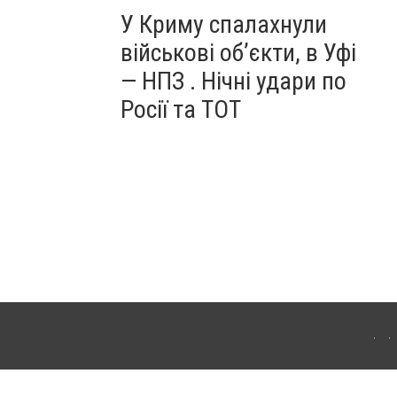
У Криму спалахнули
військові об’єкти, в Уфі
— НПЗ . Нічні удари по
Росії та ТОТ
ердянська. Для інтернет-видань обов'язкове розміщення прямого, відкритого для