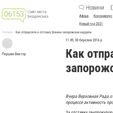
Новини
Афіша
Коронавірус
Новый год 2021
Головна
Как отправляли в отставку Шокина запорожские нардепы
11:49, 30 березня 2016 р.
Как отпр
Першин Виктор
запорож
Вчера Верховная Рада о
процессе активность про
За отставку генпрокурор