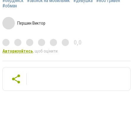
#бердянск
#звонок на мобильник
#девушка
#800 гривен
#обман
Першин Виктор
0,0
Авторизуйтесь
, щоб оцінити