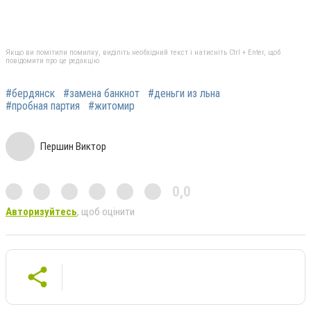
Якщо ви помітили помилку, виділіть необхідний текст і натисніть Ctrl + Enter, щоб
повідомити про це редакцію
#бердянск
#замена банкнот
#деньги из льна
#пробная партия
#житомир
Першин Виктор
0,0
Авторизуйтесь
, щоб оцінити