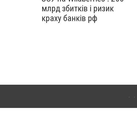
млрд збитків і ризик
краху банків рф
ердянська. Для інтернет-видань обов'язкове розміщення прямого, відкритого для
лама" публікуються на правах реклами.