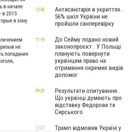
ь в начале
Антисанітарія в укриттях .
12:42
- в 2015
56% шкіл України не
торые в зону
пройшли санперевірку
До Сейму подано новий
величением
11:19
законопроєкт . У Польщі
призыв не
планують повернути
ть попадания
українцям право на
оголя,
отримання окремих видів
допомог
Результати опитування .
09:25
Що українці думають про
відставку Федорова та
Сирського
Трамп відмовив Україні у
13:27