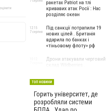
7 серпня
ракетах Patriot на тлі
кривавих атак Росії : Нас
 оцінити
розділяє океан
Під санкції потрапили 19
12:15
7 серпня
нових цілей . Британія
вдарила по банках і
«тіньовому флоту» рф
Дрони атакували черговий
10:12
7 серпня
склад Wildberries .
Російський Єкатеринбург
прокинувся від вибухів
ТОП НОВИНИ
Горить університет, де
розробляли системи
БПЛА . Удар по