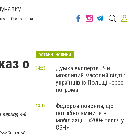
муналку
вто
Оголошення
ОСТАННІ НОВИНИ
каз о
Думка експерта . Чи
14:23
можливий масовий відтік
українців із Польщі через
погроми
Федоров пояснив, що
13:47
потрібно змінити в
 период 4-й
мобілізації . «200+ тисяч у
СЗЧ»
 Сообщая об