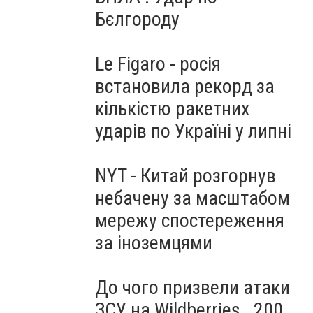
Бєлгороду
Le Figaro - росія
встановила рекорд за
кількістю ракетних
ударів по Україні у липні
NYT - Китай розгорнув
небачену за масштабом
мережу спостереження
за іноземцями
До чого призвели атаки
ЗСУ на Wildberries . 200