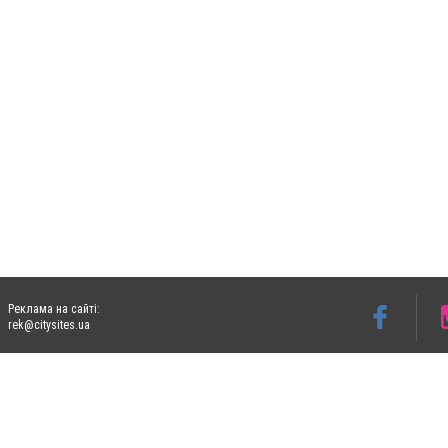
Реклама на сайті:
rek@citysites.ua
Допускається цитування матеріалів без отримання попередньої згоди 06153.com.ua з
пошукових систем гіперпосилання на цитовані статті не нижче другого абзацу в тек
Матеріали з плашками "Новини компаній", "Промо", "Партнерський матеріал", "Партнер