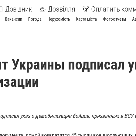
Довідник
Дозвілля
Оплатить ком
Вакансии
Погода
Нерухомість
Карта міста
Фотоотчеты
А
т Украины подписал у
изации
одписал указ о демобилизации бойцов, призванных в ВСУ в
документу, домой возвратятся 45 тысяч военнослужащих.