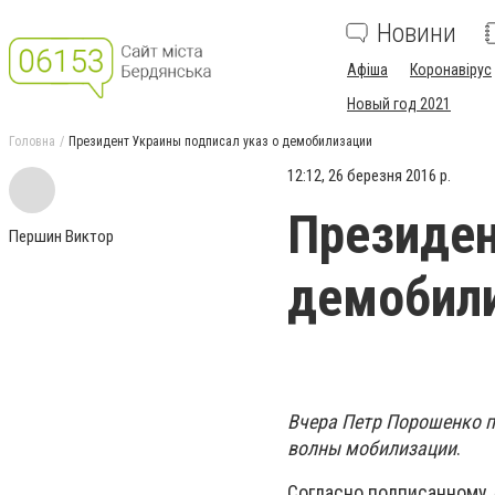
Новини
Афіша
Коронавірус
Новый год 2021
Головна
Президент Украины подписал указ о демобилизации
12:12, 26 березня 2016 р.
Президен
Першин Виктор
демобил
Вчера Петр Порошенко п
волны мобилизации
.
Согласно подписанному 