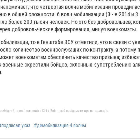
напоминает, что четвертая волна мобилизации проводилас
ено в общей сложности 6 волн мобилизации (3 - в 2014 и 3 
ло более 200 тысяч человек. Но это без добровольцев, ко
ерез добровольческие формирования, минуя военкоматы.
билизации, то в Генштабе ВСУ отметили, что в связи с у
осло количество военнослужащих по контракту, а потому 
может военкоматам обеспечить качество призыва; избежа
к военные окрестили бойцов, склонных к употреблению алк
ы.
бхідний текст і натисніть Ctrl + Enter, щоб повідомити про це редакцію
#подписал указ
#демобилизация 4 волны