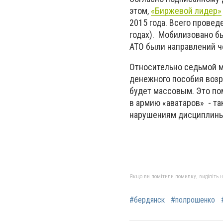
этом,
«Биржевой лидер»
2015 года. Всего провед
годах). Мобилизовано бы
АТО были направлений ч
Относительно седьмой мо
денежного пособия возр
будет массовым. Это по
в армию «аватаров» - та
нарушениям дисциплин
Якщо ви помітили помилку, виділіть нео
#бердянск
#полрошенко