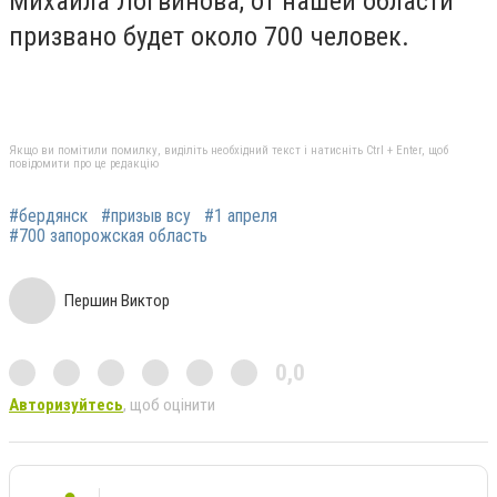
Михаила Логвинова, от нашей области
призвано будет около 700 человек.
Якщо ви помітили помилку, виділіть необхідний текст і натисніть Ctrl + Enter, щоб
повідомити про це редакцію
#бердянск
#призыв всу
#1 апреля
#700 запорожская область
Першин Виктор
0,0
Авторизуйтесь
, щоб оцінити