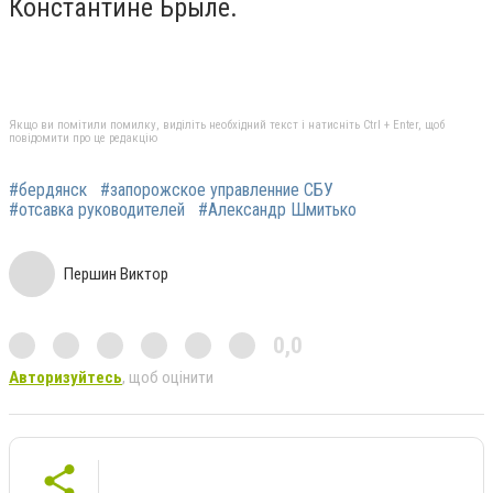
Константине Брыле.
Якщо ви помітили помилку, виділіть необхідний текст і натисніть Ctrl + Enter, щоб
повідомити про це редакцію
#бердянск
#запорожское управленние СБУ
#отсавка руководителей
#Александр Шмитько
Першин Виктор
0,0
Авторизуйтесь
, щоб оцінити