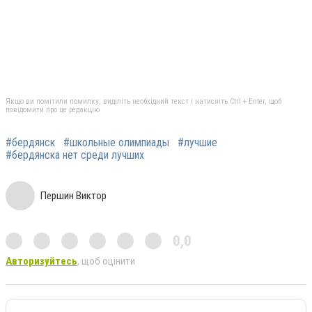
Якщо ви помітили помилку, виділіть необхідний текст і натисніть Ctrl + Enter, щоб
повідомити про це редакцію
#бердянск
#школьные олимпиады
#лучшие
#бердянска нет среди лучших
Першин Виктор
0,0
Авторизуйтесь
, щоб оцінити