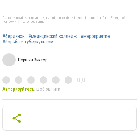
Якщо ви помітили помилку, виділіть необхідний текст і натисніть Ctrl + Enter, щоб
повідомити про це редакцію
#бердянск
#медицинский колледж
#мероприятие
#борьба с туберкулезом
Першин Виктор
0,0
Авторизуйтесь
, щоб оцінити