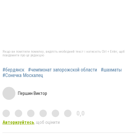
Якщо ви помітили помилку, виділіть необхідний текст і натисніть Ctrl + Enter, щоб
повідомити про це редакцію
#бердянск
#чемпионат запорожской области
#шахматы
#Сонечка Москалец
Першин Виктор
0,0
Авторизуйтесь
, щоб оцінити