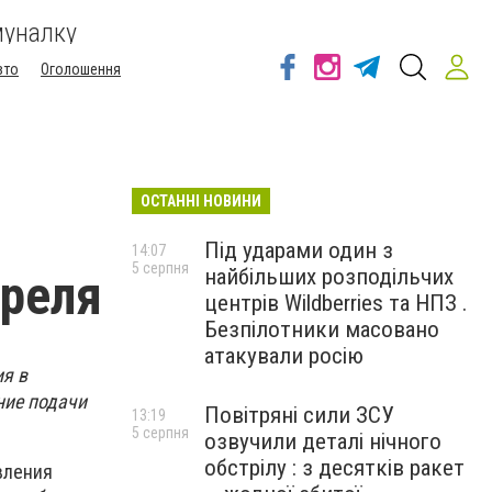
муналку
вто
Оголошення
ОСТАННІ НОВИНИ
Під ударами один з
14:07
5 серпня
найбільших розподільчих
преля
центрів Wildberries та НПЗ .
Безпілотники масовано
атакували росію
я в
ние подачи
Повітряні сили ЗСУ
13:19
5 серпня
озвучили деталі нічного
обстрілу : з десятків ракет
вления