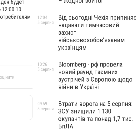
– жодної збитої
жден будет
 12:00 10
потребителям
Від сьогодні Чехія припиняє
12:04
5 серпня
надавати тимчасовий
захист
військовозобов’язаним
українцям
Bloomberg - рф провела
10:26
5 серпня
новий раунд таємних
 оцінити
зустрічей з Європою щодо
війни в Україні
Втрати ворога на 5 серпня:
09:59
5 серпня
ЗСУ знищили 1 130
окупантів та понад 1,7 тис.
БпЛА