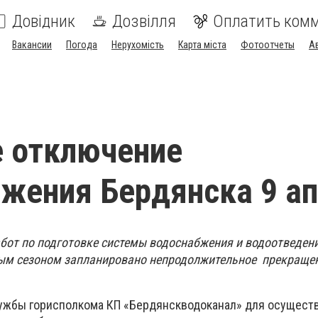
Довідник
Дозвілля
Оплатить ком
Вакансии
Погода
Нерухомість
Карта міста
Фотоотчеты
А
 отключение
жения Бердянска 9 а
бот по подготовке системы водоснабжения и водоотведени
ным сезоном запланировано непродолжительное прекраще
ужбы горисполкома КП «Бердянскводоканал» для осущест