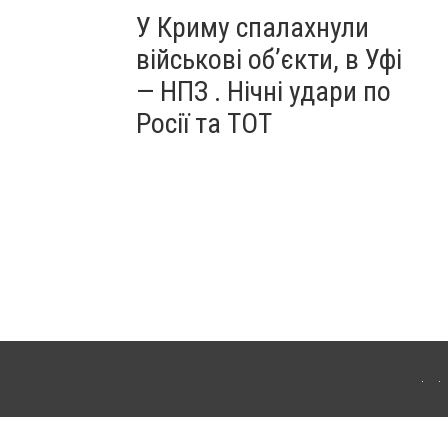
У Криму спалахнули
військові об’єкти, в Уфі
— НПЗ . Нічні удари по
Росії та ТОТ
ердянська. Для інтернет-видань обов'язкове розміщення прямого, відкритого для