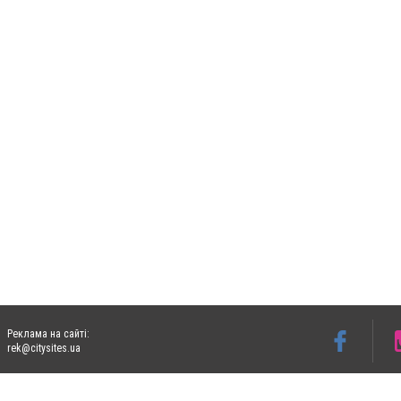
Реклама на сайті:
rek@citysites.ua
Допускається цитування матеріалів без отримання попередньої згоди 06153.com.ua з