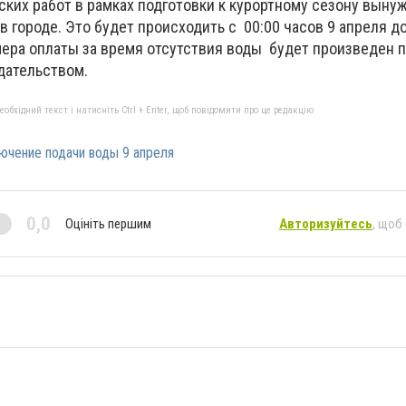
ких работ в рамках подготовки к курортному сезону выну
в городе. Это будет происходить с 00:00 часов 9 апреля до
мера оплаты за время отсутствия воды будет произведен 
дательством.
бхідний текст і натисніть Ctrl + Enter, щоб повідомити про це редакцію
ючение подачи воды 9 апреля
0,0
Оцініть першим
Авторизуйтесь
, щоб