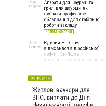
Апарати для шаурми та
13:00
4 серпня
грилі для шаурми: як
вибрати професійне
обладнання для стабільної
роботи закладу
НОВИНИ КОМПАНІЙ
Єдиний НПЗ Грузії
16:14
3 серпня
відмовився від російської
нафти . Знайшов
альтернативу в двох країнах
До чого призвели атаки
15:16
3 серпня
ЗСУ на Wildberries . 200 млрд
ТОП НОВИНИ
збитків і ризик краху банків
Житлові ваучери для
рф
ВПО, виплати до Дня
Незалежності, тарифи