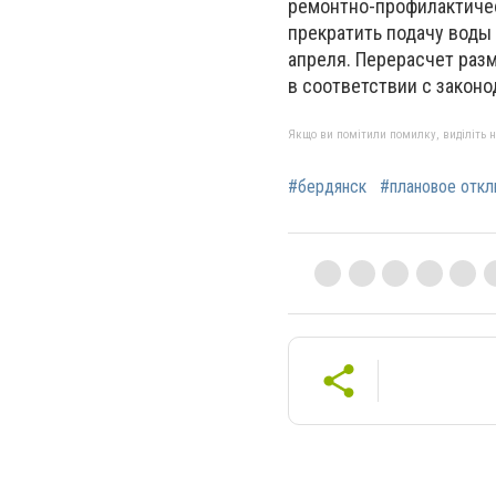
ремонтно-профилактичес
прекратить подачу воды 
апреля. Перерасчет раз
в соответствии с законо
Якщо ви помітили помилку, виділіть нео
#бердянск
#плановое откл