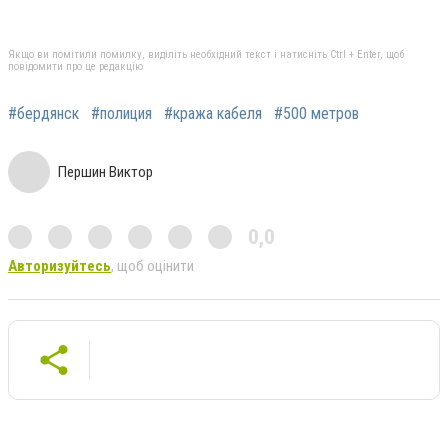
Якщо ви помітили помилку, виділіть необхідний текст і натисніть Ctrl + Enter, щоб
повідомити про це редакцію
#бердянск
#полиция
#кража кабеля
#500 метров
Першин Виктор
0,0
Авторизуйтесь
, щоб оцінити