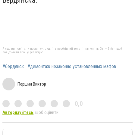
Бердянска.
Якщо ви помітили помилку, виділіть необхідний текст і натисніть Ctrl + Enter, щоб
повідомити про це редакцію
#бердянск
#демонтаж незаконно установленных мафов
Першин Виктор
0,0
Авторизуйтесь
, щоб оцінити