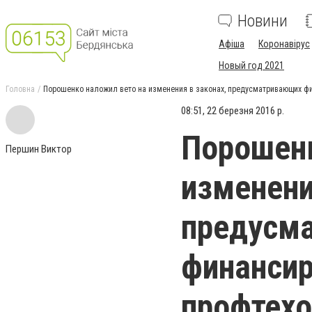
Новини
Афіша
Коронавірус
Новый год 2021
Головна
Порошенко наложил вето на изменения в законах, предусматривающих ф
08:51, 22 березня 2016 р.
Порошенк
Першин Виктор
изменени
предусм
финанси
профтехо