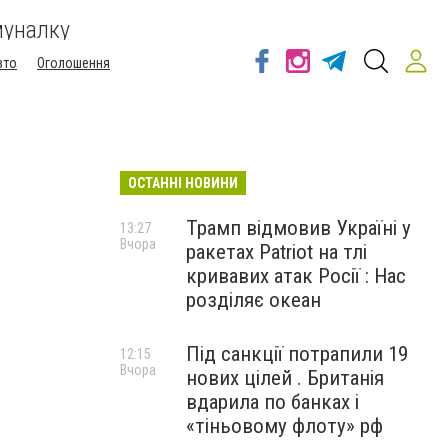
муналку
вто
Оголошення
ОСТАННІ НОВИНИ
Трамп відмовив Україні у
13:27
Вчора
ракетах Patriot на тлі
кривавих атак Росії : Нас
розділяє океан
Під санкції потрапили 19
12:15
Вчора
нових цілей . Британія
вдарила по банках і
«тіньовому флоту» рф