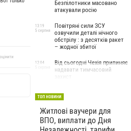
 Вот только
Безпілотники масовано
атакували росію
Повітряні сили ЗСУ
13:19
5 серпня
озвучили деталі нічного
обстрілу : з десятків ракет
– жодної збитої
 оцінити
Від сьогодні Чехія припиняє
12:04
5 серпня
надавати тимчасовий
захист
військовозобов’язаним
українцям
ТОП НОВИНИ
Житлові ваучери для
ВПО, виплати до Дня
Незалежності, тарифи