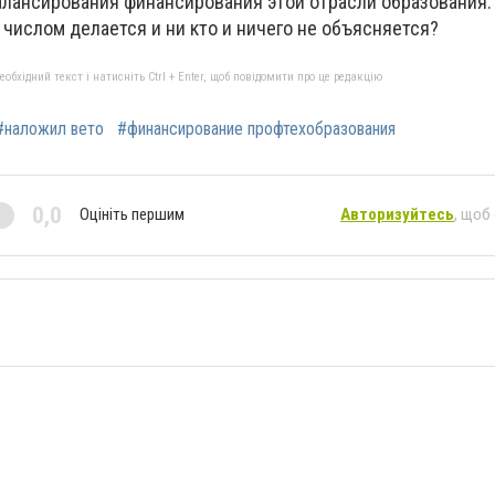
алансирования финансирования этой отрасли образования.
 числом делается и ни кто и ничего не объясняется?
бхідний текст і натисніть Ctrl + Enter, щоб повідомити про це редакцію
#наложил вето
#финансирование профтехобразования
0,0
Оцініть першим
Авторизуйтесь
, щоб