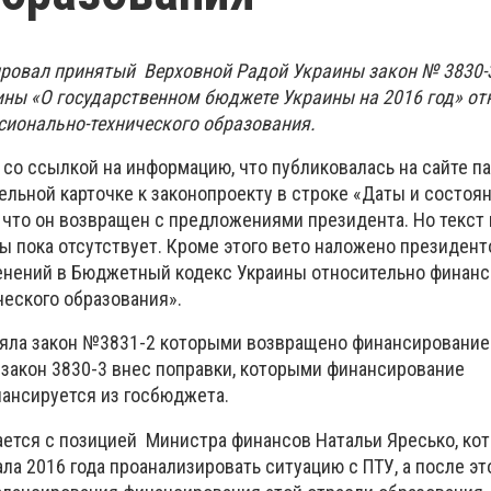
ровал принятый Верховной Радой Украины закон № 3830-3
ины «О государственном бюджете Украины на 2016 год» от
ионально-технического образования.
со ссылкой на информацию, что публиковалась на сайте па
ельной карточке к законопроекту в строке «Даты и состоя
 что он возвращен с предложениями президента. Но текс
ы пока отсутствует. Кроме этого вето наложено президент
енений в Бюджетный кодекс Украины относительно финан
еского образования».
няла закон №3831-2 которыми возвращено финансирование
 закон 3830-3 внес поправки, которыми финансирование
ансируется из госбюджета.
ается с позицией Министра финансов Натальи Яресько, ко
ала 2016 года проанализировать ситуацию с ПТУ, а после эт