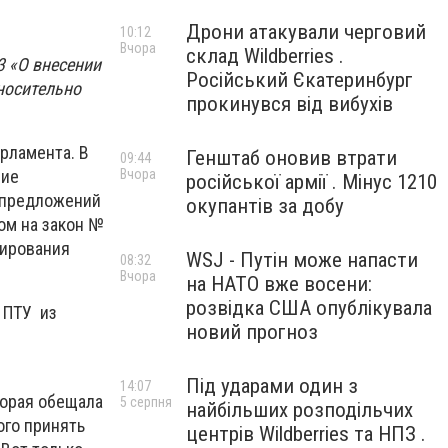
Дрони атакували черговий
10:12
Вчора
склад Wildberries .
 «О внесении
Російський Єкатеринбург
носительно
прокинувся від вибухів
рламента. В
Генштаб оновив втрати
09:44
Вчора
ние
російської армії . Мінус 1210
т предложений
окупантів за добу
ом на закон №
сирования
WSJ - Путін може напасти
08:32
Вчора
на НАТО вже восени:
розвідка США опублікувала
 ПТУ из
новий прогноз
Під ударами один з
14:07
торая обещала
5 серпня
найбільших розподільчих
ого принять
центрів Wildberries та НПЗ .