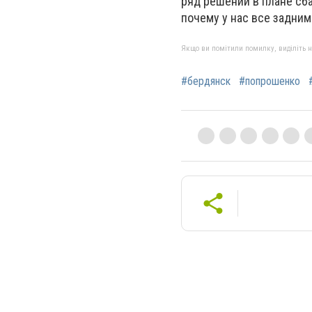
ряд решений в плане сб
почему у нас все задним
Якщо ви помітили помилку, виділіть нео
#бердянск
#попрошенко