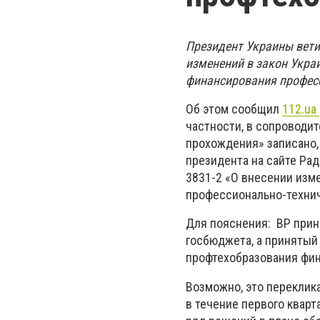
Президент Украины вети
изменений в закон Укра
финансирования професс
Об этом сообщил
112.ua
частности, в сопроводит
прохождения» записано,
президента на сайте Рад
3831-2 «О внесении изм
профессионально-технич
Для пояснения: ВР при
госбюджета, а принятый
профтехобразования фин
Возможно, это переклик
в течение первого кварт