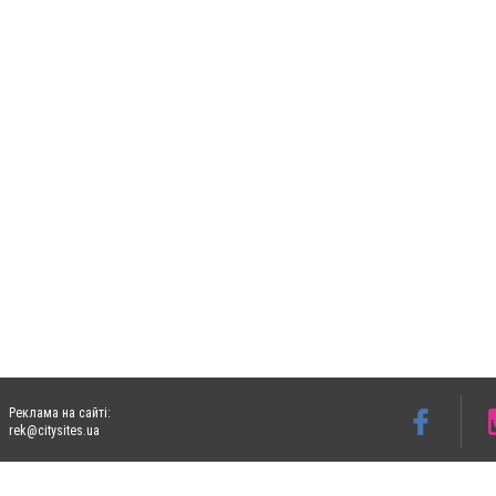
Реклама на сайті:
rek@citysites.ua
Допускається цитування матеріалів без отримання попередньої згоди 06153.com.ua з