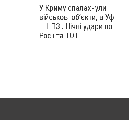
У Криму спалахнули
військові об’єкти, в Уфі
— НПЗ . Нічні удари по
Росії та ТОТ
ердянська. Для інтернет-видань обов'язкове розміщення прямого, відкритого для