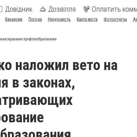
Довідник
Дозвілля
Оплатить ком
Вакансии
Погода
Нерухомість
Карта міста
Фотоотчеты
А
инансирование профтехобразования
о наложил вето на
я в законах,
атривающих
рование
бразования