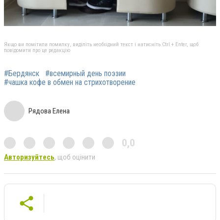
Якщо ви помітили помилку, виділіть необхідний текст і натисніть Ctrl + Enter, щоб
повідомити про це редакцію
#Бердянск
#всемирный день поэзии
#чашка кофе в обмен на стрихотворение
Рядова Елена
0,0
Авторизуйтесь
, щоб оцінити